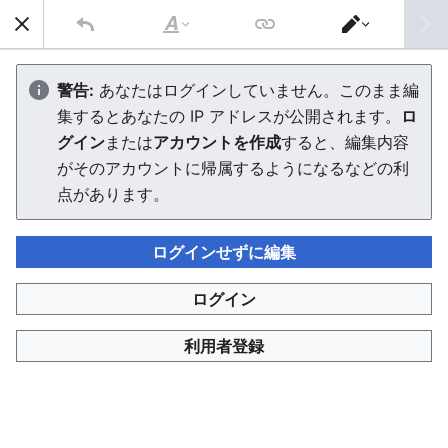
AVTuber Wiki
検索
文
エ
字
デ
秘琴もゆる
の
ィ
警告:
あなたはログインしていません。このまま編
修
タ
集するとあなたの IP アドレスが公開されます。
ロ
飾
ー
を
エディターを読み込んでいます。このメッセージが引き続
グイン
または
アカウントを作成
すると、編集内容
切
き表示される場合、
ページを再読み込み
してください。
り
がそのアカウントに帰属するようになるなどの利
替
点があります。
え
ログインせずに編集
AVTuber Wiki
ログイン
このページは 1,743 回閲覧されました。
利用者登録
プライバシー・ポリシー
デスクトップ