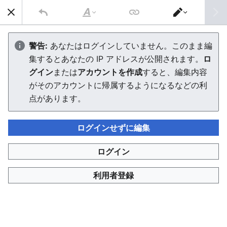
AVTuber Wiki
検索
文
エ
字
デ
秘琴もゆる
の
ィ
警告:
あなたはログインしていません。このまま編
修
タ
集するとあなたの IP アドレスが公開されます。
ロ
飾
ー
を
エディターを読み込んでいます。このメッセージが引き続
グイン
または
アカウントを作成
すると、編集内容
切
き表示される場合、
ページを再読み込み
してください。
り
がそのアカウントに帰属するようになるなどの利
替
点があります。
え
ログインせずに編集
AVTuber Wiki
ログイン
このページは 1,743 回閲覧されました。
利用者登録
プライバシー・ポリシー
デスクトップ