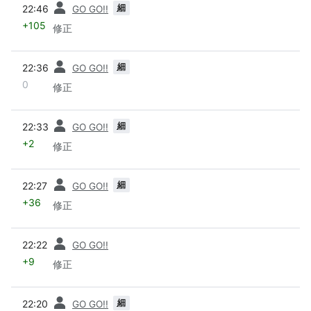
細
22:46
GO GO!!
+105
修正
前
細
22:36
GO GO!!
0
修正
前
細
22:33
GO GO!!
+2
修正
前
細
22:27
GO GO!!
+36
修正
前
22:22
GO GO!!
+9
修正
前
細
22:20
GO GO!!