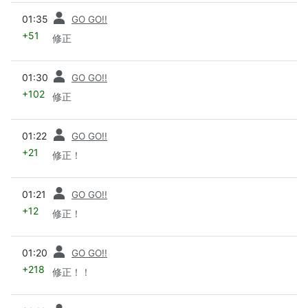
前
01:35
GO GO!!
+51
修正
前
01:30
GO GO!!
+102
修正
前
01:22
GO GO!!
+21
修正！
前
01:21
GO GO!!
+12
修正！
前
01:20
GO GO!!
+218
修正！！
前