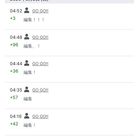
前
04:52
GO GO!!
+3
編集！！！
前
04:48
GO GO!!
+96
編集、！
前
04:44
GO GO!!
+36
編集！
前
04:35
GO GO!!
+57
編集
前
04:16
GO GO!!
+42
編集！
前