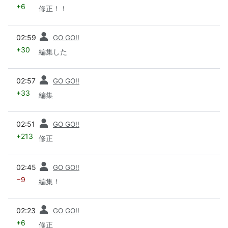
+6
修正！！
前
02:59
GO GO!!
+30
編集した
前
02:57
GO GO!!
+33
編集
前
02:51
GO GO!!
+213
修正
前
02:45
GO GO!!
−9
編集！
前
02:23
GO GO!!
+6
修正