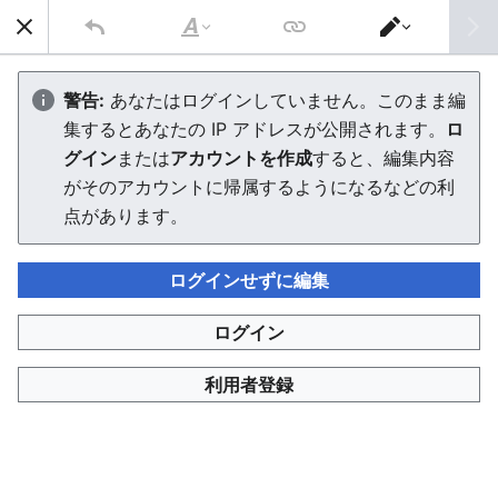
AVTuber Wiki
検索
文
エ
字
デ
羽瀬りのん
の
ィ
警告:
あなたはログインしていません。このまま編
修
タ
集するとあなたの IP アドレスが公開されます。
ロ
飾
ー
を
エディターを読み込んでいます。このメッセージが引き続
グイン
または
アカウントを作成
すると、編集内容
切
き表示される場合、
ページを再読み込み
してください。
り
がそのアカウントに帰属するようになるなどの利
替
点があります。
え
ログインせずに編集
AVTuber Wiki
ログイン
このページは 2,055 回閲覧されました。
利用者登録
プライバシー・ポリシー
デスクトップ