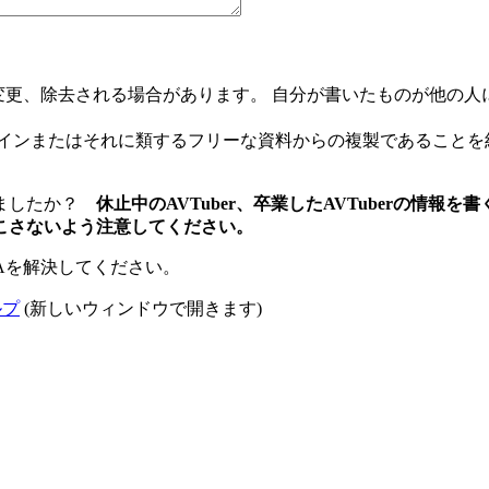
て編集、変更、除去される場合があります。 自分が書いたものが他
メインまたはそれに類するフリーな資料からの複製であることを
りましたか？
休止中のAVTuber、卒業したAVTuberの情
こさないよう注意してください。
Aを解決してください。
ルプ
(新しいウィンドウで開きます)