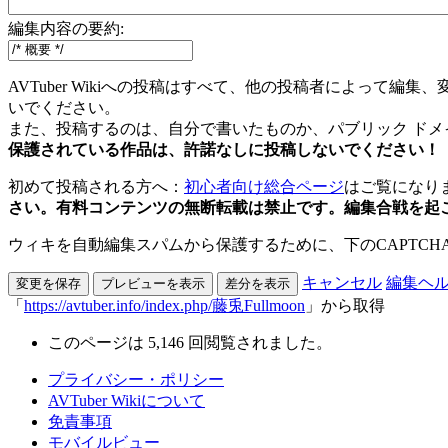
編集内容の要約:
AVTuber Wikiへの投稿はすべて、他の投稿者によっ
いでください。
また、投稿するのは、自分で書いたものか、パブリック ド
保護されている作品は、許諾なしに投稿しないでください！
初めて投稿される方へ：
初心者向け総合ページ
はご覧にな
さい。有料コンテンツの無断転載は禁止です。編集合戦を起
ウィキを自動編集スパムから保護するために、下のCAPTCH
キャンセル
編集ヘ
「
https://avtuber.info/index.php/藤兎Fullmoon
」から取得
このページは 5,146 回閲覧されました。
プライバシー・ポリシー
AVTuber Wikiについて
免責事項
モバイルビュー