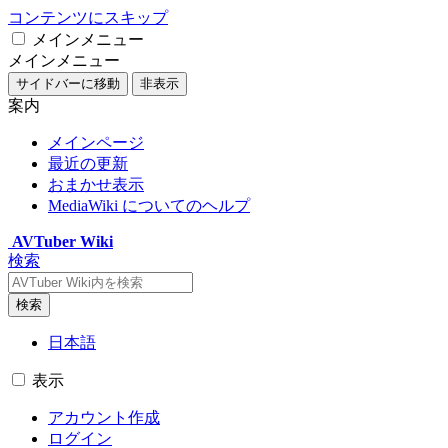
コンテンツにスキップ
メインメニュー
メインメニュー
サイドバーに移動
非表示
案内
メインページ
最近の更新
おまかせ表示
MediaWiki についてのヘルプ
AVTuber Wiki
検索
検索
日本語
表示
アカウント作成
ログイン