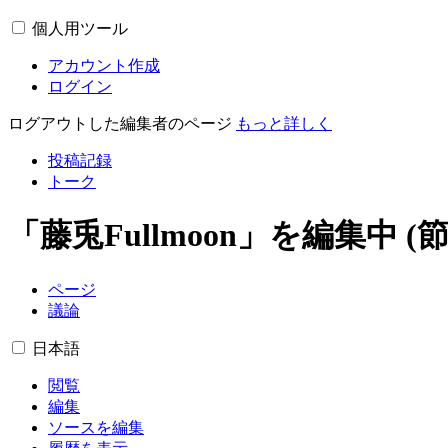
個人用ツール
アカウント作成
ログイン
ログアウトした編集者のページ
もっと詳しく
投稿記録
トーク
「
藤兎Fullmoon
」を編集中 (節
ページ
議論
日本語
閲覧
編集
ソースを編集