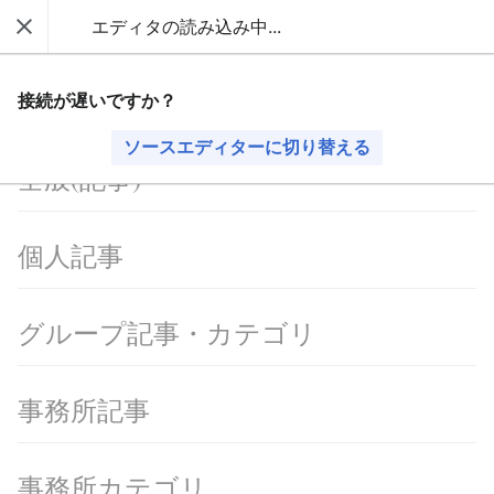
原則
エディタの読み込み中...
AVTuber Wiki
閉じる
検索
全般(記事・カテゴリ)
接続が遅いですか？
ソースエディターに切り替える
全般(記事)
個人記事
グループ記事・カテゴリ
事務所記事
事務所カテゴリ