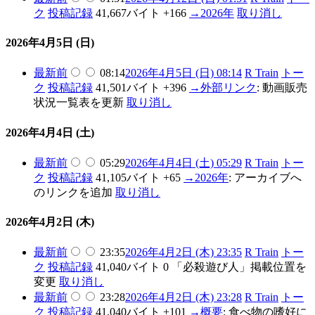
ク
投稿記録
41,667バイト
+166
→
2026年
取り消し
2026年4月5日 (日)
最新
前
08:14
2026年4月5日 (日) 08:14
R Train
トー
ク
投稿記録
41,501バイト
+396
→
外部リンク
:
動画販売
状況一覧表を更新
取り消し
2026年4月4日 (土)
最新
前
05:29
2026年4月4日 (土) 05:29
R Train
トー
ク
投稿記録
41,105バイト
+65
→
2026年
:
アーカイブへ
のリンクを追加
取り消し
2026年4月2日 (木)
最新
前
23:35
2026年4月2日 (木) 23:35
R Train
トー
ク
投稿記録
41,040バイト
0
「必殺遊び人」掲載位置を
変更
取り消し
最新
前
23:28
2026年4月2日 (木) 23:28
R Train
トー
ク
投稿記録
41,040バイト
+101
→
概要
:
食べ物の嗜好に