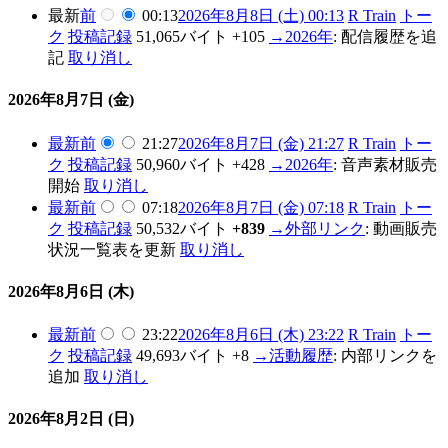
最新
前
00:13
2026年8月8日 (土) 00:13
R Train
トー
ク
投稿記録
51,065バイト
+105
→
2026年
:
配信履歴を追
記
取り消し
2026年8月7日 (金)
最新
前
21:27
2026年8月7日 (金) 21:27
R Train
トー
ク
投稿記録
50,960バイト
+428
→
2026年
:
音声素材販売
開始
取り消し
最新
前
07:18
2026年8月7日 (金) 07:18
R Train
トー
ク
投稿記録
50,532バイト
+839
→
外部リンク
:
動画販売
状況一覧表を更新
取り消し
2026年8月6日 (木)
最新
前
23:22
2026年8月6日 (木) 23:22
R Train
トー
ク
投稿記録
49,693バイト
+8
→
活動履歴
:
内部リンクを
追加
取り消し
2026年8月2日 (日)