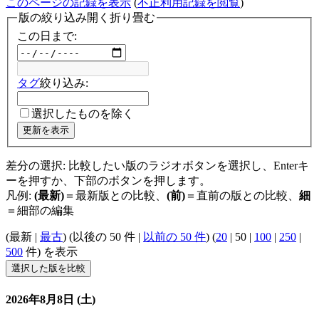
このページの記録を表示
(
不正利用記録を閲覧
)
版の絞り込み
開く
折り畳む
この日まで:
タグ
絞り込み:
選択したものを除く
更新を表示
差分の選択: 比較したい版のラジオボタンを選択し、Enterキ
ーを押すか、下部のボタンを押します。
凡例:
(最新)
＝最新版との比較、
(前)
＝直前の版との比較、
細
＝細部の編集
(
最新
|
最古
) (
以後の 50 件
|
以前の 50 件
) (
20
|
50
|
100
|
250
|
500
件) を表示
2026年8月8日 (土)