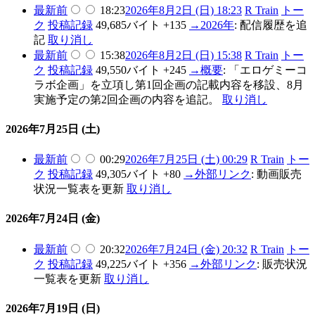
最新
前
18:23
2026年8月2日 (日) 18:23
R Train
トー
ク
投稿記録
49,685バイト
+135
→
2026年
:
配信履歴を追
記
取り消し
最新
前
15:38
2026年8月2日 (日) 15:38
R Train
トー
ク
投稿記録
49,550バイト
+245
→
概要
:
「エロゲミーコ
ラボ企画」を立項し第1回企画の記載内容を移設、8月
実施予定の第2回企画の内容を追記。
取り消し
2026年7月25日 (土)
最新
前
00:29
2026年7月25日 (土) 00:29
R Train
トー
ク
投稿記録
49,305バイト
+80
→
外部リンク
:
動画販売
状況一覧表を更新
取り消し
2026年7月24日 (金)
最新
前
20:32
2026年7月24日 (金) 20:32
R Train
トー
ク
投稿記録
49,225バイト
+356
→
外部リンク
:
販売状況
一覧表を更新
取り消し
2026年7月19日 (日)