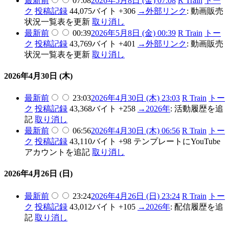
最新
前
07:08
2026年5月8日 (金) 07:08
R Train
トー
ク
投稿記録
44,075バイト
+306
→
外部リンク
:
動画販売
状況一覧表を更新
取り消し
最新
前
00:39
2026年5月8日 (金) 00:39
R Train
トー
ク
投稿記録
43,769バイト
+401
→
外部リンク
:
動画販売
状況一覧表を更新
取り消し
2026年4月30日 (木)
最新
前
23:03
2026年4月30日 (木) 23:03
R Train
トー
ク
投稿記録
43,368バイト
+258
→
2026年
:
活動履歴を追
記
取り消し
最新
前
06:56
2026年4月30日 (木) 06:56
R Train
トー
ク
投稿記録
43,110バイト
+98
テンプレートにYouTube
アカウントを追記
取り消し
2026年4月26日 (日)
最新
前
23:24
2026年4月26日 (日) 23:24
R Train
トー
ク
投稿記録
43,012バイト
+105
→
2026年
:
配信履歴を追
記
取り消し