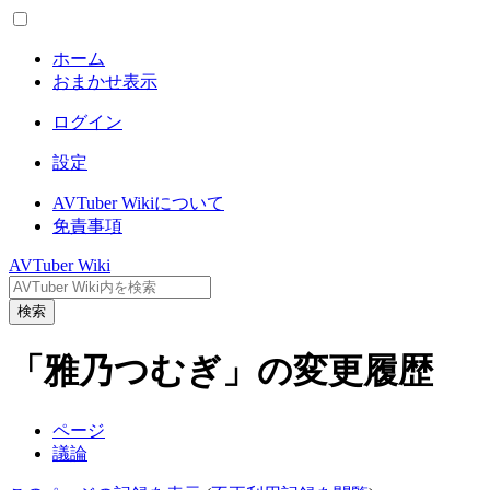
ホーム
おまかせ表示
ログイン
設定
AVTuber Wikiについて
免責事項
AVTuber Wiki
検索
「雅乃つむぎ」の変更履歴
ページ
議論