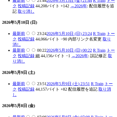
最新
前
21:44
2026年5月15日 (金) 21:44
R Train
トー
ク
投稿記録
44,208バイト
+142
→
2026年
:
配信履歴を追
記
取り消し
2026年5月10日 (日)
最新
前
23:24
2026年5月10日 (日) 23:24
R Train
トー
ク
投稿記録
44,066バイト
−90
内部リンク名変更
取り
消し
最新
前
00:22
2026年5月10日 (日) 00:22
R Train
トー
ク
投稿記録
細
44,156バイト
−1
→
2026年
:
誤記修正
取
り消し
2026年5月9日 (土)
最新
前
23:51
2026年5月9日 (土) 23:51
R Train
トー
ク
投稿記録
44,157バイト
+82
配信履歴を追記
取り消
し
2026年5月8日 (金)