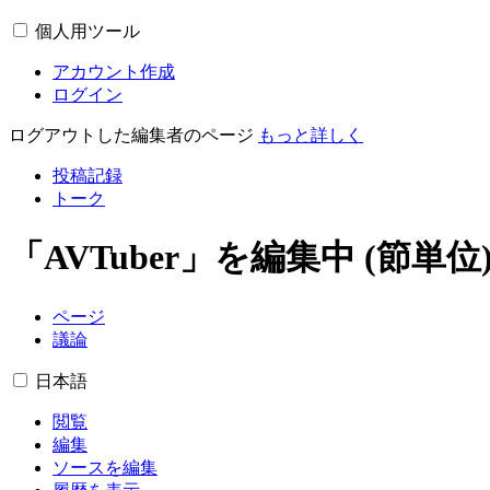
個人用ツール
アカウント作成
ログイン
ログアウトした編集者のページ
もっと詳しく
投稿記録
トーク
「
AVTuber
」を編集中 (節単位
ページ
議論
日本語
閲覧
編集
ソースを編集