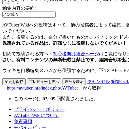
編集内容の要約:
AVTuber Wikiへの投稿はすべて、他の投稿者によっ
いでください。
また、投稿するのは、自分で書いたものか、パブリック ド
保護されている作品は、許諾なしに投稿しないでください！
初めて投稿される方へ：
初心者向け総合ページ
はご覧にな
さい。有料コンテンツの無断転載は禁止です。編集合戦を起
ウィキを自動編集スパムから保護するために、下のCAPTCH
キャンセル
編集ヘ
「
https://avtuber.info/index.php/AVTuber
」から取得
このページは 63,909 回閲覧されました。
プライバシー・ポリシー
AVTuber Wikiについて
免責事項
モバイルビュー