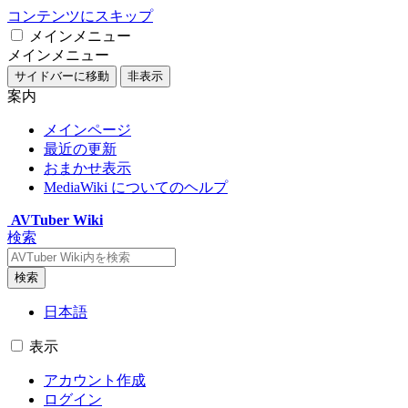
コンテンツにスキップ
メインメニュー
メインメニュー
サイドバーに移動
非表示
案内
メインページ
最近の更新
おまかせ表示
MediaWiki についてのヘルプ
AVTuber Wiki
検索
検索
日本語
表示
アカウント作成
ログイン