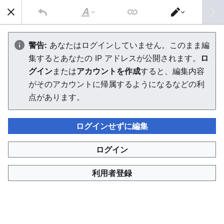
AVTuber Wiki
検索
文
エ
字
デ
AVTuber
の
ィ
警告:
あなたはログインしていません。このまま編
修
タ
集するとあなたの IP アドレスが公開されます。
ロ
飾
ー
を
グイン
または
アカウントを作成
すると、編集内容
切
言語
PDFをダウンロ
ウォッチ
編集
り
がそのアカウントに帰属するようになるなどの利
替
AVTuber
点があります。
（エーブイチューバー）とは、主に成人向け
え
（アダルト）要素を含む配信活動や動画制作などを行うバ
ーチャルYouTuber
VTuber
）、またはその文化圏を指す広
ログインせずに編集
義の総称である。 「
アダルトバーチャルYouTuber
」の
[
1
]
略称として用いられるが
、現在ではYouTubeに依存しな
ログイン
[
2
]
い活動者も多く、語義は広がっている
。
利用者登録
AVTuberの一覧については、
AVtuber一覧
、グループにつ
いては
グループ一覧
などを参照。また、運営などの裏方の
人物やその他の関係者については
AVTuber関係者一覧
を参
照。またそもそもVTuberとは何かについては
VTuber
を参