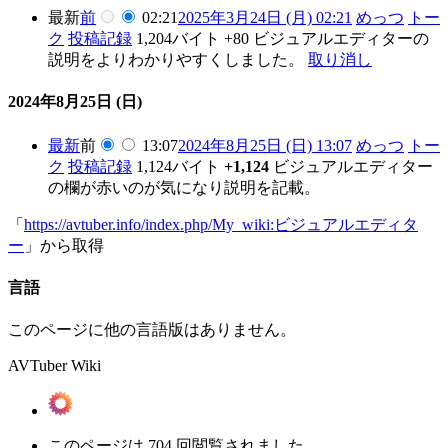
最新
前
02:21
2025年3月24日 (月) 02:21
めっつ
トー
ク
投稿記録
1,204バイト
+80
ビジュアルエディターの
説明をよりわかりやすくしました。
取り消し
2024年8月25日 (日)
最新
前
13:07
2024年8月25日 (日) 13:07
めっつ
トー
ク
投稿記録
1,124バイト
+1,124
ビジュアルエディター
の欄が赤いのが気になり説明を記載。
「
https://avtuber.info/index.php/My_wiki:ビジュアルエディタ
ー
」から取得
言語
このページに他の言語版はありません。
AVTuber Wiki
このページは 704 回閲覧されました。