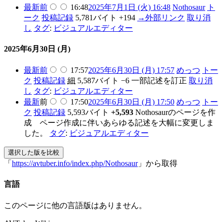
最新
前
16:48
2025年7月1日 (火) 16:48
Nothosaur
ト
ーク
投稿記録
5,781バイト
+194
→
外部リンク
取り消
し
タグ
:
ビジュアルエディター
2025年6月30日 (月)
最新
前
17:57
2025年6月30日 (月) 17:57
めっつ
トー
ク
投稿記録
細
5,587バイト
−6
一部記述を訂正
取り消
し
タグ
:
ビジュアルエディター
最新
前
17:50
2025年6月30日 (月) 17:50
めっつ
トー
ク
投稿記録
5,593バイト
+5,593
Nothosaurのページを作
成 ページ作成に伴いあらゆる記述を大幅に変更しま
した。
タグ
:
ビジュアルエディター
「
https://avtuber.info/index.php/Nothosaur
」から取得
言語
このページに他の言語版はありません。