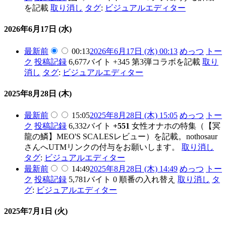
を記載
取り消し
タグ
:
ビジュアルエディター
2026年6月17日 (水)
最新
前
00:13
2026年6月17日 (水) 00:13
めっつ
トー
ク
投稿記録
6,677バイト
+345
第3弾コラボを記載
取り
消し
タグ
:
ビジュアルエディター
2025年8月28日 (木)
最新
前
15:05
2025年8月28日 (木) 15:05
めっつ
トー
ク
投稿記録
6,332バイト
+551
女性オナホの特集（【冥
龍の鱗】MEO'S SCALESレビュー）を記載。nothosaur
さんへUTMリンクの付与をお願いします。
取り消し
タグ
:
ビジュアルエディター
最新
前
14:49
2025年8月28日 (木) 14:49
めっつ
トー
ク
投稿記録
5,781バイト
0
順番の入れ替え
取り消し
タ
グ
:
ビジュアルエディター
2025年7月1日 (火)