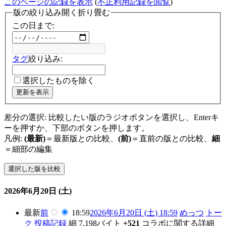
このページの記録を表示
(
不正利用記録を閲覧
)
版の絞り込み
開く
折り畳む
この日まで:
タグ
絞り込み:
選択したものを除く
更新を表示
差分の選択: 比較したい版のラジオボタンを選択し、Enterキ
ーを押すか、下部のボタンを押します。
凡例:
(最新)
＝最新版との比較、
(前)
＝直前の版との比較、
細
＝細部の編集
2026年6月20日 (土)
最新
前
18:59
2026年6月20日 (土) 18:59
めっつ
トー
ク
投稿記録
細
7,198バイト
+521
コラボに関する詳細