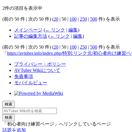
2件の項目を表示中
(
前の 50 件
|
次の 50 件
) (
20
|
50
|
100
|
250
|
500
件) を表示
メインページ
(
← リンク
|
編集
)
記事の編集方法
(
← リンク
|
編集
)
(
前の 50 件
|
次の 50 件
) (
20
|
50
|
100
|
250
|
500
件) を表示
「
https://avtuber.info/index.php/特別:リンク元/初心者向け練
プライバシー・ポリシー
AVTuber Wikiについて
免責事項
モバイルビュー
検索
検索
「初心者向け練習ページ」へリンクしているページ
話題を追加