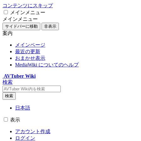
コンテンツにスキップ
メインメニュー
メインメニュー
サイドバーに移動
非表示
案内
メインページ
最近の更新
おまかせ表示
MediaWiki についてのヘルプ
AVTuber Wiki
検索
検索
日本語
表示
アカウント作成
ログイン