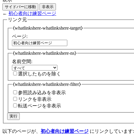
サイドバーに移動
非表示
←
初心者向け練習ページ
リンク元
⧼whatlinkshere-whatlinkshere-target⧽
ページ:
⧼whatlinkshere-whatlinkshere-ns⧽
名前空間:
選択したものを除く
⧼whatlinkshere-whatlinkshere-filter⧽
参照読み込みを非表示
リンクを非表示
転送ページを非表示
実行
以下のページが、
初心者向け練習ページ
にリンクしています: