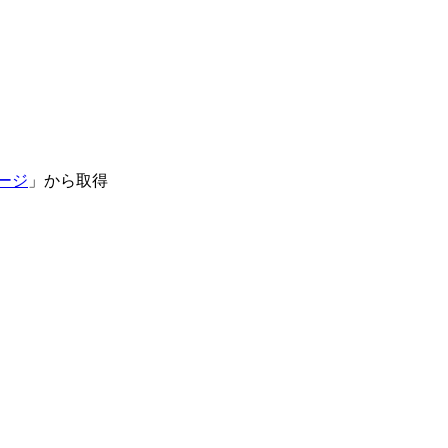
習ページ
」から取得