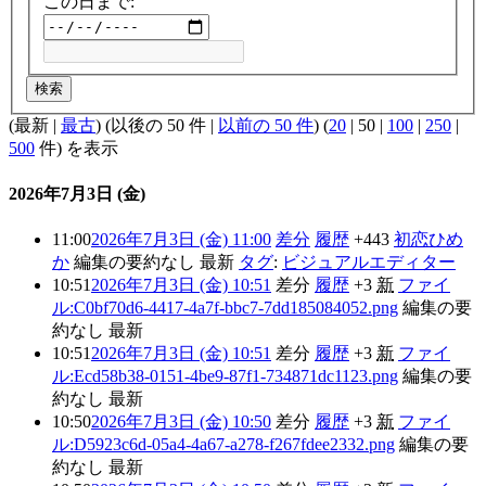
この日まで:
検索
(
最新
|
最古
) (
以後の 50 件
|
以前の 50 件
) (
20
|
50
|
100
|
250
|
500
件) を表示
2026年7月3日 (金)
11:00
2026年7月3日 (金) 11:00
差分
履歴
+443
初恋ひめ
か
編集の要約なし
最新
タグ
:
ビジュアルエディター
10:51
2026年7月3日 (金) 10:51
差分
履歴
+3
新
ファイ
ル:C0bf70d6-4417-4a7f-bbc7-7dd185084052.png
編集の要
約なし
最新
10:51
2026年7月3日 (金) 10:51
差分
履歴
+3
新
ファイ
ル:Ecd58b38-0151-4be9-87f1-734871dc1123.png
編集の要
約なし
最新
10:50
2026年7月3日 (金) 10:50
差分
履歴
+3
新
ファイ
ル:D5923c6d-05a4-4a67-a278-f267fdee2332.png
編集の要
約なし
最新