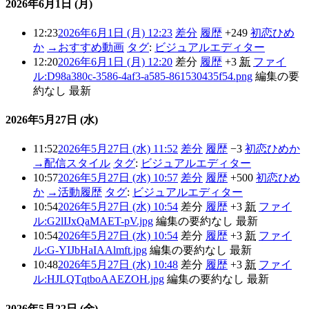
2026年6月1日 (月)
12:23
2026年6月1日 (月) 12:23
差分
履歴
+249
初恋ひめ
か
→
おすすめ動画
タグ
:
ビジュアルエディター
12:20
2026年6月1日 (月) 12:20
差分
履歴
+3
新
ファイ
ル:D98a380c-3586-4af3-a585-861530435f54.png
編集の要
約なし
最新
2026年5月27日 (水)
11:52
2026年5月27日 (水) 11:52
差分
履歴
−3
初恋ひめか
→
配信スタイル
タグ
:
ビジュアルエディター
10:57
2026年5月27日 (水) 10:57
差分
履歴
+500
初恋ひめ
か
→
活動履歴
タグ
:
ビジュアルエディター
10:54
2026年5月27日 (水) 10:54
差分
履歴
+3
新
ファイ
ル:G2lIJxQaMAET-pV.jpg
編集の要約なし
最新
10:54
2026年5月27日 (水) 10:54
差分
履歴
+3
新
ファイ
ル:G-YIJbHaIAAlmft.jpg
編集の要約なし
最新
10:48
2026年5月27日 (水) 10:48
差分
履歴
+3
新
ファイ
ル:HJLQTqtboAAEZOH.jpg
編集の要約なし
最新
2026年5月22日 (金)