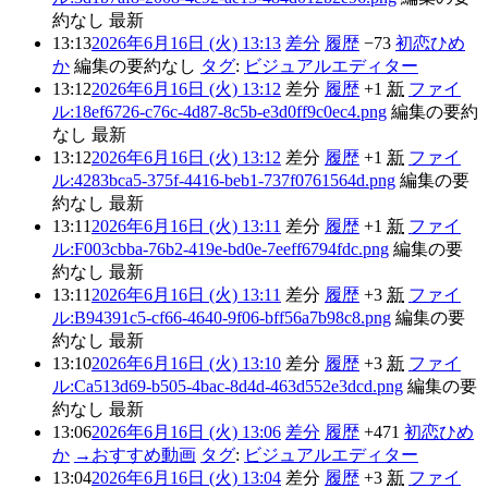
約なし
最新
13:13
2026年6月16日 (火) 13:13
差分
履歴
−73
初恋ひめ
か
編集の要約なし
タグ
:
ビジュアルエディター
13:12
2026年6月16日 (火) 13:12
差分
履歴
+1
新
ファイ
ル:18ef6726-c76c-4d87-8c5b-e3d0ff9c0ec4.png
編集の要約
なし
最新
13:12
2026年6月16日 (火) 13:12
差分
履歴
+1
新
ファイ
ル:4283bca5-375f-4416-beb1-737f0761564d.png
編集の要
約なし
最新
13:11
2026年6月16日 (火) 13:11
差分
履歴
+1
新
ファイ
ル:F003cbba-76b2-419e-bd0e-7eeff6794fdc.png
編集の要
約なし
最新
13:11
2026年6月16日 (火) 13:11
差分
履歴
+3
新
ファイ
ル:B94391c5-cf66-4640-9f06-bff56a7b98c8.png
編集の要
約なし
最新
13:10
2026年6月16日 (火) 13:10
差分
履歴
+3
新
ファイ
ル:Ca513d69-b505-4bac-8d4d-463d552e3dcd.png
編集の要
約なし
最新
13:06
2026年6月16日 (火) 13:06
差分
履歴
+471
初恋ひめ
か
→
おすすめ動画
タグ
:
ビジュアルエディター
13:04
2026年6月16日 (火) 13:04
差分
履歴
+3
新
ファイ