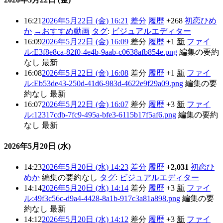
16:21
2026年5月22日 (金) 16:21
差分
履歴
+268
初恋ひめ
か
→
おすすめ動画
タグ
:
ビジュアルエディター
16:09
2026年5月22日 (金) 16:09
差分
履歴
+1
新
ファイ
ル:E3f8e8ca-82f0-4e4b-9aab-c0638afb854e.png
編集の要約
なし
最新
16:08
2026年5月22日 (金) 16:08
差分
履歴
+1
新
ファイ
ル:Eb53de43-250d-41d6-983d-4622e9f29a09.png
編集の要
約なし
最新
16:07
2026年5月22日 (金) 16:07
差分
履歴
+3
新
ファイ
ル:12317cdb-7fc9-495a-bfe3-6115b17f5af6.png
編集の要約
なし
最新
2026年5月20日 (水)
14:23
2026年5月20日 (水) 14:23
差分
履歴
+2,031
初恋ひ
めか
編集の要約なし
タグ
:
ビジュアルエディター
14:14
2026年5月20日 (水) 14:14
差分
履歴
+3
新
ファイ
ル:49f3c56c-d9a4-4428-8a1b-917c3a81a898.png
編集の要
約なし
最新
14:12
2026年5月20日 (水) 14:12
差分
履歴
+3
新
ファイ