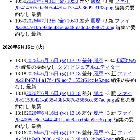
10:50
2026年7月3日 (金) 10:50
差分
履歴
+3
新
ファイ
ル:414707e9-c605-445b-af3e-42a8699a3198.png
編集の要
約なし
最新
10:49
2026年7月3日 (金) 10:49
差分
履歴
+3
新
ファイ
ル:3847e10b-934e-485e-aa48-dadd03398675.png
編集の要
約なし
最新
2026年6月16日 (火)
13:19
2026年6月16日 (火) 13:19
差分
履歴
+294
初恋ひめ
か
編集の要約なし
タグ
:
ビジュアルエディター
13:18
2026年6月16日 (火) 13:18
差分
履歴
+3
新
ファイ
ル:24bf6714-a17f-4ff9-ac47-1552f61cc4e5.png
編集の要約
なし
最新
13:18
2026年6月16日 (火) 13:18
差分
履歴
+3
新
ファイ
ル:C153b421-a035-43bf-987c-3586cce697ae.png
編集の要
約なし
最新
13:16
2026年6月16日 (火) 13:16
差分
履歴
+3
新
ファイ
ル:4008ec8c-3444-4011-ade8-cce04ab9ec36.png
編集の要
約なし
最新
13:16
2026年6月16日 (火) 13:16
差分
履歴
+3
新
ファイ
ル:3d1b7af8-2008-4c92-ae13-484d012b2e96.png
編集の要