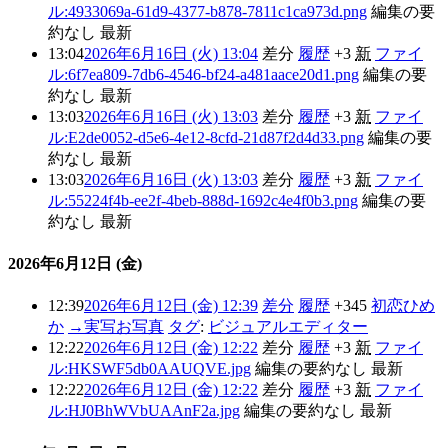
ル:4933069a-61d9-4377-b878-7811c1ca973d.png
編集の要
約なし
最新
13:04
2026年6月16日 (火) 13:04
差分
履歴
+3
新
ファイ
ル:6f7ea809-7db6-4546-bf24-a481aace20d1.png
編集の要
約なし
最新
13:03
2026年6月16日 (火) 13:03
差分
履歴
+3
新
ファイ
ル:E2de0052-d5e6-4e12-8cfd-21d87f2d4d33.png
編集の要
約なし
最新
13:03
2026年6月16日 (火) 13:03
差分
履歴
+3
新
ファイ
ル:55224f4b-ee2f-4beb-888d-1692c4e4f0b3.png
編集の要
約なし
最新
2026年6月12日 (金)
12:39
2026年6月12日 (金) 12:39
差分
履歴
+345
初恋ひめ
か
→
実写お写真
タグ
:
ビジュアルエディター
12:22
2026年6月12日 (金) 12:22
差分
履歴
+3
新
ファイ
ル:HKSWF5db0AAUQVE.jpg
編集の要約なし
最新
12:22
2026年6月12日 (金) 12:22
差分
履歴
+3
新
ファイ
ル:HJ0BhWVbUAAnF2a.jpg
編集の要約なし
最新