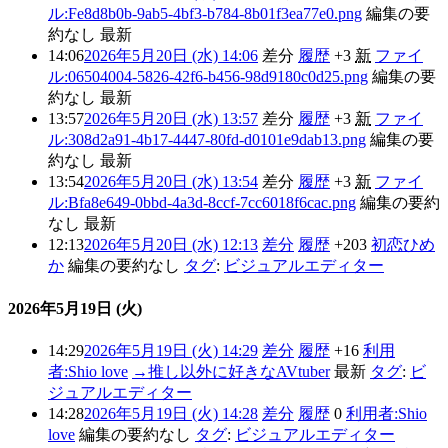
ル:Fe8d8b0b-9ab5-4bf3-b784-8b01f3ea77e0.png
編集の要
約なし
最新
14:06
2026年5月20日 (水) 14:06
差分
履歴
+3
新
ファイ
ル:06504004-5826-42f6-b456-98d9180c0d25.png
編集の要
約なし
最新
13:57
2026年5月20日 (水) 13:57
差分
履歴
+3
新
ファイ
ル:308d2a91-4b17-4447-80fd-d0101e9dab13.png
編集の要
約なし
最新
13:54
2026年5月20日 (水) 13:54
差分
履歴
+3
新
ファイ
ル:Bfa8e649-0bbd-4a3d-8ccf-7cc6018f6cac.png
編集の要約
なし
最新
12:13
2026年5月20日 (水) 12:13
差分
履歴
+203
初恋ひめ
か
編集の要約なし
タグ
:
ビジュアルエディター
2026年5月19日 (火)
14:29
2026年5月19日 (火) 14:29
差分
履歴
+16
利用
者:Shio love
→
推し以外に好きなAVtuber
最新
タグ
:
ビ
ジュアルエディター
14:28
2026年5月19日 (火) 14:28
差分
履歴
0
利用者:Shio
love
編集の要約なし
タグ
:
ビジュアルエディター