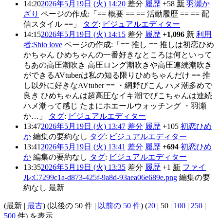
14:20
2026年5月19日 (火) 14:20
差分
履歴
+58
新
羽瀬か
ざり
ページの作成:「== 概要 == == 活動履歴 == == 配
信スタイル ==」
タグ
:
ビジュアルエディター
14:15
2026年5月19日 (火) 14:15
差分
履歴
+1,096
新
利用
者:Shio love
ページの作成:「== 推し == 推しは初恋ひめ
かちゃん ひめちゃんの一番好きなところは何といって
もあの高圧潮吹き 高圧ロング潮吹きや高圧連続潮吹き
ができるAVtuberは私の知る限りひめちゃんだけ == 推
し以外に好きなAVtuber == ・網野ぴこん ハメ潮多めで
良き ひめちゃんは超高圧なイキ潮でぴこちゃんは連続
ハメ潮って感じ たまにホエールウォッチング ・羽瀬
か…」
タグ
:
ビジュアルエディター
13:47
2026年5月19日 (火) 13:47
差分
履歴
+105
初恋ひめ
か
編集の要約なし
タグ
:
ビジュアルエディター
13:41
2026年5月19日 (火) 13:41
差分
履歴
+694
初恋ひめ
か
編集の要約なし
タグ
:
ビジュアルエディター
13:35
2026年5月19日 (火) 13:35
差分
履歴
+1
新
ファイ
ル:C7299c1a-d873-425f-9a8d-93aea06e689e.png
編集の要
約なし
最新
(
最新
|
最古
) (
以後の 50 件
|
以前の 50 件
) (
20
|
50
|
100
|
250
|
500
件) を表示