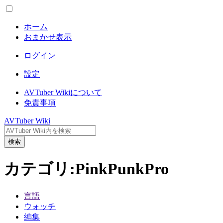
ホーム
おまかせ表示
ログイン
設定
AVTuber Wikiについて
免責事項
AVTuber Wiki
検索
カテゴリ
:
PinkPunkPro
言語
ウォッチ
編集