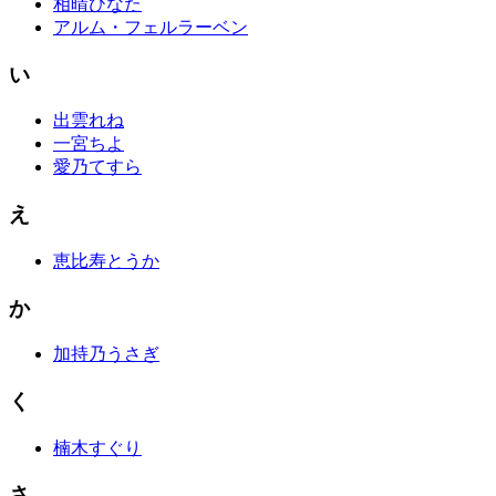
相晴ひなた
アルム・フェルラーベン
い
出雲れね
一宮ちよ
愛乃てすら
え
恵比寿とうか
か
加持乃うさぎ
く
楠木すぐり
さ