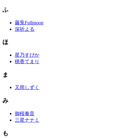
ふ
藤兎Fullmoon
深祈よる
ほ
星乃すぴか
穂香てまり
ま
又雨しずく
み
御桜奏音
三星ナナミ
も