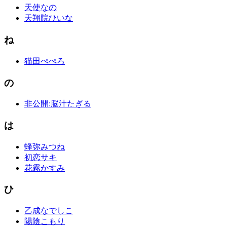
天使なの
天翔院ひいな
ね
猫田ぺぺろ
の
非公開:脳汁たぎる
は
蜂弥みつね
初恋サキ
花霧かすみ
ひ
乙成なでしこ
陽陰こもり