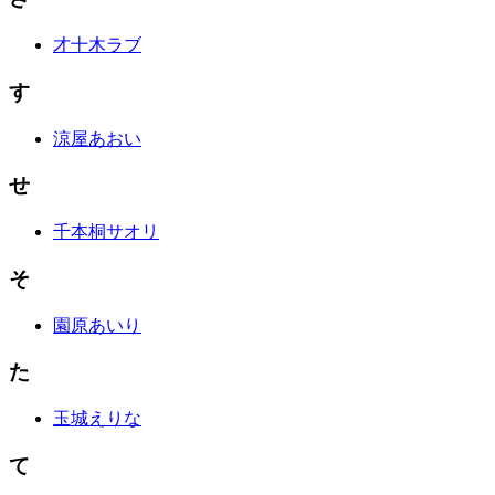
才十木ラブ
す
涼屋あおい
せ
千本桐サオリ
そ
園原あいり
た
玉城えりな
て