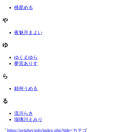
桃星める
や
夜魅月まよい
ゆ
ゆくえゆら
夢宮ありす
ら
頼州うめる
る
流川らき
瑠璃川えみり
「
https://avtuber.info/index.php?title=カテゴ