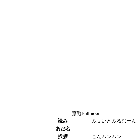
藤兎Fullmoon
読み
ふぇいとふるむーん
あだ名
挨拶
こんムンムン