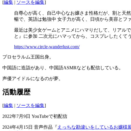
[
編集
|
ソースを編集
]
自尊心が高く、自己中心なお嬢さま性格だが、割と天然
暢で、英語は勉強中 女子力が高く、日頃から美容とフ
最近は美少女ゲームとアニメにハマりだして、リアルで
と』に参加 二次元にハマってから、コスプレしたくて
https://www.circle-wanderlust.com/
プロセラルム王国出身。
中国語に造詣があり、中国語ASMRなども配信している。
声優アイドルになるのが夢。
活動履歴
[
編集
|
ソースを編集
]
2022年7月9日 YouTubeで初配信
2024年4月15日 音声作品『
えっちな勘違いをしているお嬢様風