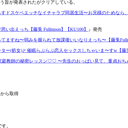
という旨が発表されたがクリアしている。
らすドスケベエッチなイチャラブ同居⽣活〜お兄様のためなら
出えっち【藤兎 Fullmoon】【KU100】
』発売
ますね〜弱みを握られて放課後いいなりえっち〜【藤兎Fullmo
(処女)と催眠らぶらぶ恋人セックスしちゃいま〜すw【藤兎 Ful
D家庭教師の秘密レッスン♡♡ 〜先生のおっぱい見て、童貞おちんち
」から取得
 です。