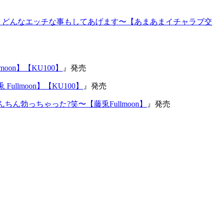
、どんなエッチな事もしてあげます〜【あまあまイチャラブ交
on】【KU100】
』発売
lmoon】【KU100】
』発売
ん勃っちゃった?笑〜【藤兎Fullmoon】
』発売