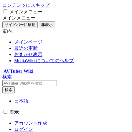
コンテンツにスキップ
メインメニュー
メインメニュー
サイドバーに移動
非表示
案内
メインページ
最近の更新
おまかせ表示
MediaWiki についてのヘルプ
AVTuber Wiki
検索
検索
日本語
表示
アカウント作成
ログイン