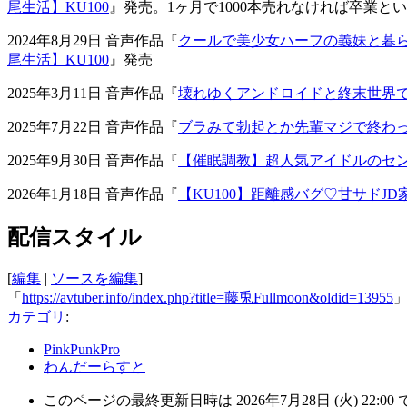
尾生活】KU100
』発売。1ヶ月で1000本売れなければ卒業
2024年8月29日 音声作品『
クールで美少⼥ハーフの義妹と暮
尾生活】KU100
』発売
2025年3月11日 音声作品『
壊れゆくアンドロイドと終末世界で思い
2025年7月22日 音声作品『
ブラみて勃起とか先輩マジで終わって
2025年9月30日 音声作品『
【催眠調教】超人気アイドルのセンター
2026年1月18日 音声作品『
【KU100】距離感バグ♡甘サドJ
配信スタイル
[
編集
|
ソースを編集
]
「
https://avtuber.info/index.php?title=藤兎Fullmoon&oldid=13955
カテゴリ
:
PinkPunkPro
わんだーらすと
このページの最終更新日時は 2026年7月28日 (火) 22:00