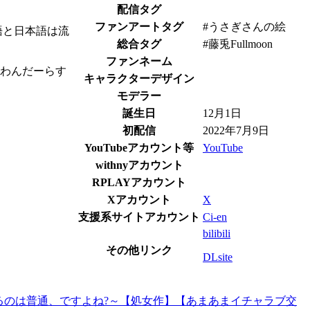
配信タグ
ファンアートタグ
#うさぎさんの絵
語と日本語は流
総合タグ
#藤兎Fullmoon
ファンネーム
わんだーらす
キャラクターデザイン
モデラー
誕生日
12月1日
初配信
2022年7月9日
YouTubeアカウント等
YouTube
withnyアカウント
RPLAYアカウント
Xアカウント
X
支援系サイトアカウント
Ci-en
bilibili
その他リンク
DLsite
るのは普通、ですよね?～【処女作】【あまあまイチャラブ交