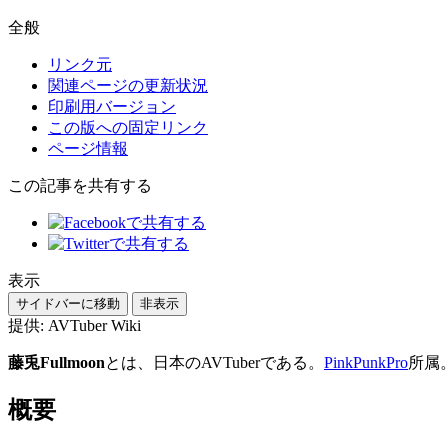
全般
リンク元
関連ページの更新状況
印刷用バージョン
この版への固定リンク
ページ情報
この記事を共有する
表示
サイドバーに移動
非表示
提供: AVTuber Wiki
藤兎Fullmoon
とは、日本のAVTuberである。
PinkPunkPro
所属
概要