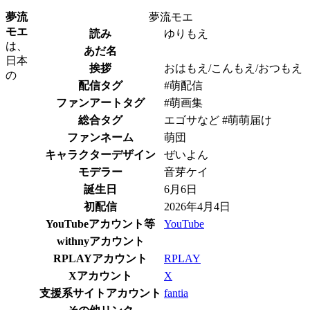
夢流
夢流モエ
モエ
読み
ゆりもえ
は、
あだ名
日本
挨拶
おはもえ/こんもえ/おつもえ
の
配信タグ
#萌配信
ファンアートタグ
#萌画集
総合タグ
エゴサなど #萌萌届け
ファンネーム
萌団
キャラクターデザイン
ぜいよん
モデラー
音芽ケイ
誕生日
6月6日
初配信
2026年4月4日
YouTubeアカウント等
YouTube
withnyアカウント
RPLAYアカウント
RPLAY
Xアカウント
X
支援系サイトアカウント
fantia