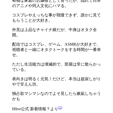
裕福な家庭のお嬢様として育ったが、隠れて日本
のアニメや同人文化にハマる。
コスプレやえっちな事が我慢できず、誰かに見て
もらうことが大好き。
外見は上品なチャイナ娘だが、中身はオタク全
開。
配信ではコスプレ、ゲーム、ASMRが大好きで、
視聴者と一緒にオタクトークをする時間が一番幸
せ。
ただし生活能力は壊滅的で、部屋は常に散らかっ
ている。
表向きは明るく元気！だけど、本当は超寂しがり
やで甘えん坊。
独占欲マシマシなのでよそ見したら嫉妬しちゃう
かも
[
2
]
Hlive公式 新着情報？より