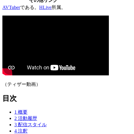
その他リンク
AVTuber
である。
HLive
所属。
（ティザー動画）
目次
1
概要
2
活動履歴
3
配信スタイル
4
注釈