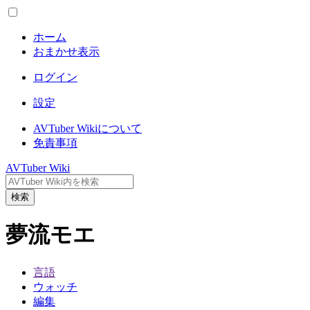
ホーム
おまかせ表示
ログイン
設定
AVTuber Wikiについて
免責事項
AVTuber Wiki
検索
夢流モエ
言語
ウォッチ
編集