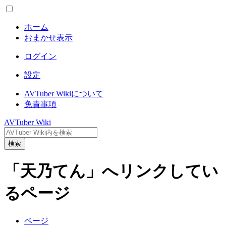
ホーム
おまかせ表示
ログイン
設定
AVTuber Wikiについて
免責事項
AVTuber Wiki
検索
「天乃てん」へリンクしてい
るページ
ページ