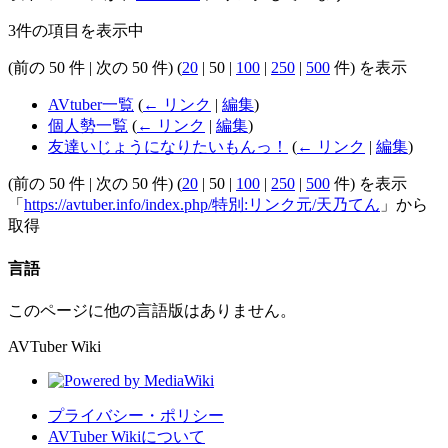
3件の項目を表示中
(
前の 50 件
|
次の 50 件
) (
20
|
50
|
100
|
250
|
500
件) を表示
AVtuber一覧
(
← リンク
|
編集
)
個人勢一覧
(
← リンク
|
編集
)
友達いじょうになりたいもんっ！
(
← リンク
|
編集
)
(
前の 50 件
|
次の 50 件
) (
20
|
50
|
100
|
250
|
500
件) を表示
「
https://avtuber.info/index.php/特別:リンク元/天乃てん
」から
取得
言語
このページに他の言語版はありません。
AVTuber Wiki
プライバシー・ポリシー
AVTuber Wikiについて