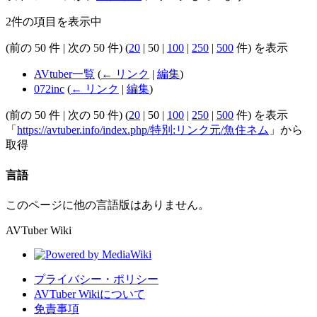
2件の項目を表示中
(
前の 50 件
|
次の 50 件
) (
20
|
50
|
100
|
250
|
500
件) を表示
AVtuber一覧
(
← リンク
|
編集
)
072inc
(
← リンク
|
編集
)
(
前の 50 件
|
次の 50 件
) (
20
|
50
|
100
|
250
|
500
件) を表示
「
https://avtuber.info/index.php/特別:リンク元/魚住ネム
」から
取得
言語
このページに他の言語版はありません。
AVTuber Wiki
プライバシー・ポリシー
AVTuber Wikiについて
免責事項