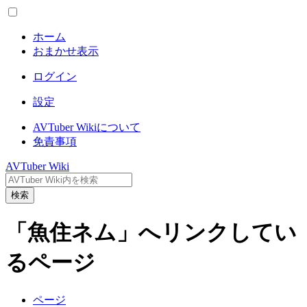
ホーム
おまかせ表示
ログイン
設定
AVTuber Wikiについて
免責事項
AVTuber Wiki
検索
「魚住ネム」へリンクしてい
るページ
ページ