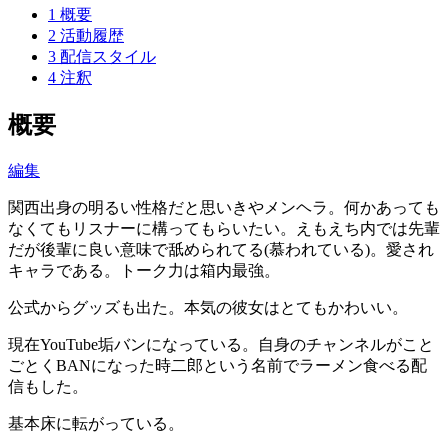
1
概要
2
活動履歴
3
配信スタイル
4
注釈
概要
編集
関西出身の明るい性格だと思いきやメンヘラ。何かあっても
なくてもリスナーに構ってもらいたい。えもえち内では先輩
だが後輩に良い意味で舐められてる(慕われている)。愛され
キャラである。トーク力は箱内最強。
公式からグッズも出た。本気の彼女はとてもかわいい。
現在YouTube垢バンになっている。自身のチャンネルがこと
ごとくBANになった時二郎という名前でラーメン食べる配
信もした。
基本床に転がっている。