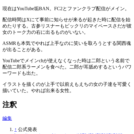
現在はYouTube垢BAN。FC2とファンクラブ配信がメイン。
配信時間はXにて事前に知らせが来るが起きた時に配信を始
めたりする。古参リスナーもビックリのマイペースさだが彼
女のトーク力の右に出るものがいない。
ASMRも本気でやれば上手なのに笑いを取ろうとする関西魂
が出ることがある。
YouTubeでメインchが使えなくなった時は二郎という名前で
配信二郎系ラーメンを食べた。二郎が耳舐めするというパワ
ーワードも出た。
イラストを描くのが上手で以前えもえちの女の子達を可愛く
描いていた。やれば出来る女性。
注釈
編集
↑
公式発表