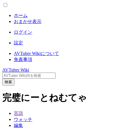
ホーム
おまかせ表示
ログイン
設定
AVTuber Wikiについて
免責事項
AVTuber Wiki
検索
完璧にーとねむてゃ
言語
ウォッチ
編集