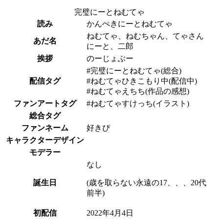
完璧にーとねむてゃ
読み
かんぺきにーとねむてゃ
ねむてゃ、ねむちゃん、てゃさん
あだ名
にーと、二郎
挨拶
のーじょぶー
#完璧にーとねむてゃ(総合)
配信タグ
#ねむてゃひきこもり中(配信中)
#ねむてゃえちち(作品の感想)
ファンアートタグ
#ねむてゃすけっち(イラスト)
総合タグ
ファンネーム
好きぴ
キャラクターデザイン
モデラー
なし
誕生日
(歳を取らない永遠の17、、、20代
前半)
初配信
2022年4月4日