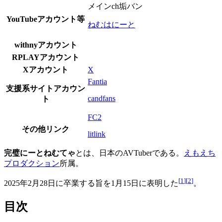
メインch垢バン
YouTubeアカウント等
ねむはにーと
withnyアカウント
RPLAYアカウント
Xアカウント
X
Fantia
支援系サイトアカウン
candfans
ト
FC2
その他リンク
litlink
完璧にーとねむてゃ
とは、日本のAVTuberである。
えもえち
プロダクション
所属。
[
1
]
[
2
]
2025年2月28日に卒業する旨を1月15日に表明した
。
目次