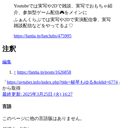
Youtubeでは実写や2Dで雑談、実写でおもちゃ紹
介、参加型ゲーム配信🎮をメインに
ふぁんくらぶでは実写や2Dで実演配信🔞、実写
雑談配信などをやってるよ♡
https://fantia.jp/fanclubs/475995
注釈
編集
↑
https://fantia.jp/posts/1626858
「
https://avtuber.info/index.php?title=秘琴もゆる&oldid=6774
」
から取得
最終更新: 2025年3月25日 (火) 16:27
言語
このページに他の言語版はありません。