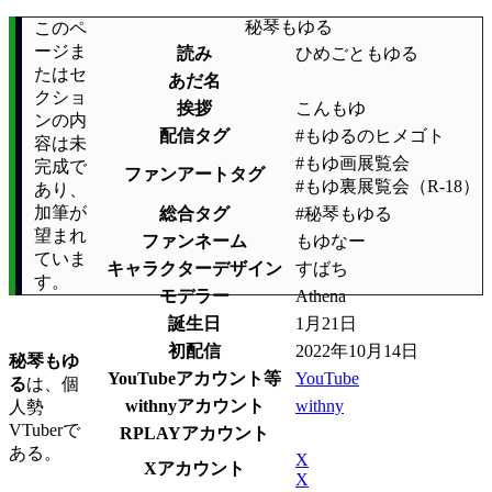
秘琴もゆる
このペ
ージま
読み
ひめごともゆる
たはセ
あだ名
クショ
挨拶
こんもゆ
ンの内
配信タグ
#もゆるのヒメゴト
容は未
#もゆ画展覧会
完成で
ファンアートタグ
#もゆ裏展覧会（R-18）
あり、
加筆が
総合タグ
#秘琴もゆる
望まれ
ファンネーム
もゆなー
ていま
キャラクターデザイン
すばち
す。
モデラー
Athena
誕生日
1月21日
初配信
2022年10月14日
秘琴もゆ
YouTubeアカウント等
YouTube
る
は、個
withnyアカウント
withny
人勢
VTuberで
RPLAYアカウント
ある。
X
Xアカウント
X