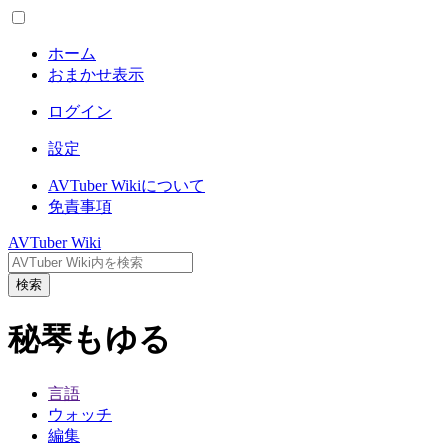
ホーム
おまかせ表示
ログイン
設定
AVTuber Wikiについて
免責事項
AVTuber Wiki
検索
秘琴もゆる
言語
ウォッチ
編集