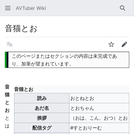
AVTuber Wiki
検索
音猫とお
言語
ウォッチ
編集
このページまたはセクションの内容は未完成であ
り、加筆が望まれています。
音
音猫とお
猫
読み
おとねとお
と
あだ名
とおちゃん
お
と
挨拶
（おは、こん、おつ）とお
は
配信タグ
#すとおりーむ
、