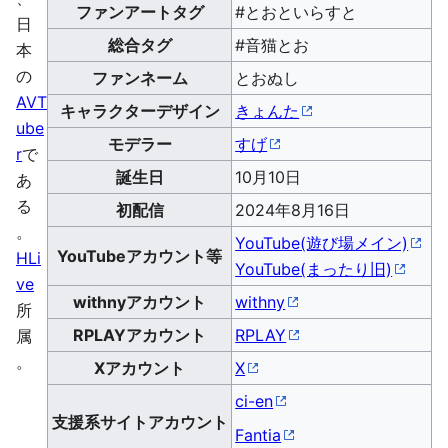
ファンアートタグ
#とおといらすと
日
総合タグ
#音猫とお
本
の
ファンネーム
とおぬし
AVT
キャラクターデザイン
きょんた
ube
モデラー
すげ
r
で
誕生日
10月10日
あ
る
初配信
2024年8月16日
。
YouTube(遊び場メイン)
YouTubeアカウント等
HLi
YouTube(まったり旧)
ve
withnyアカウント
withny
所
RPLAYアカウント
RPLAY
属
。
Xアカウント
X
ci-en
支援系サイトアカウント
Fantia