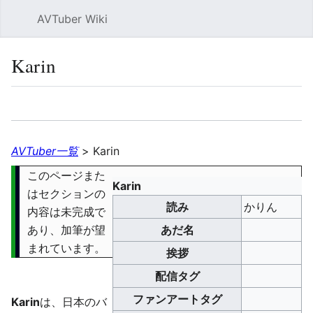
AVTuber Wiki
検索
Karin
言語
ウォッチ
編集
AVTuber一覧
>
Karin
このページまた
Karin
はセクションの
読み
かりん
内容は未完成で
あり、加筆が望
あだ名
まれています。
挨拶
配信タグ
ファンアートタグ
Karin
は、日本のバ