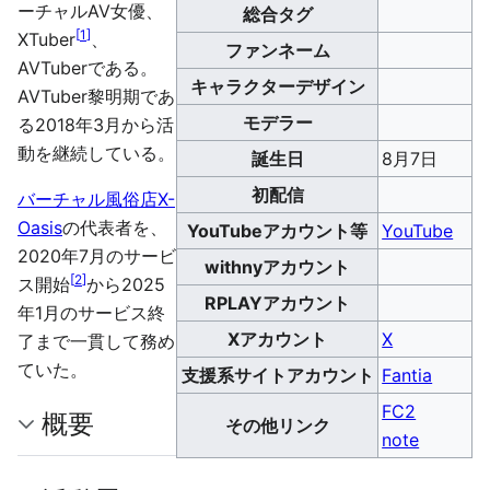
ーチャルAV女優、
総合タグ
[
1
]
XTuber
、
ファンネーム
AVTuberである。
キャラクターデザイン
AVTuber黎明期であ
モデラー
る2018年3月から活
動を継続している。
誕生日
8月7日
初配信
バーチャル風俗店X-
Oasis
の代表者を、
YouTubeアカウント等
YouTube
2020年7月のサービ
withnyアカウント
[
2
]
ス開始
から2025
RPLAYアカウント
年1月のサービス終
Xアカウント
X
了まで一貫して務め
ていた。
支援系サイトアカウント
Fantia
FC2
概要
その他リンク
note