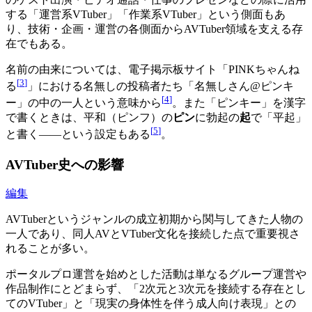
する「運営系VTuber」「作業系VTuber」という側面もあ
り、技術・企画・運営の各側面からAVTuber領域を支える存
在でもある。
名前の由来については、電子掲示板サイト「PINKちゃんね
[
3
]
る
」における名無しの投稿者たち「名無しさん@ピンキ
[
4
]
ー」の中の一人という意味から
。また「ピンキー」を漢字
で書くときは、平和（ピンフ）の
ピン
に勃起の
起
で「平起」
[
5
]
と書く――という設定もある
。
AVTuber史への影響
編集
AVTuberというジャンルの成立初期から関与してきた人物の
一人であり、同人AVとVTuber文化を接続した点で重要視さ
れることが多い。
ポータルプロ運営を始めとした活動は単なるグループ運営や
作品制作にとどまらず、「2次元と3次元を接続する存在とし
てのVTuber」と「現実の身体性を伴う成人向け表現」との