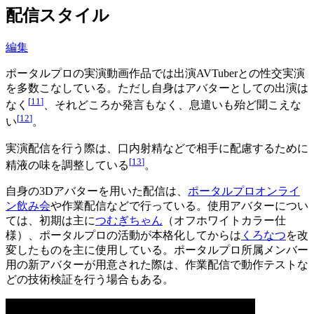
配信スタイル
編集
ポータルプロの実演動画作品では出演AVTuberとの性交実演
を多数こなしている。ただし自身はアバターとしての出演は
[
11
]
なく
、それどころか発言もなく、息遣いも殆ど聞こえな
[
12
]
い
。
実演配信を行う際は、口内射精などで相手に配慮するために
[
13
]
精液の味を調整している
。
自身の3Dアバターを用いた配信は、
ポータルプロオンライ
ン飲み会
や作業配信などで行っている。使用アバターについ
ては、初期は主に
つむぎちゃん
（オフホワイトカラー仕
様）、ポータルプロの活動が本格化してからは
くろなつ
を改
変したものを主に使用している。ポータルプロ所属メンバー
用の新アバターが用意された際は、作業配信で動作テストな
どの技術検証を行う場合もある。