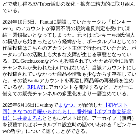
どで成し得るAVTuber活動の深化・拡充に精力的に取り組ん
でいる。
2024年10月5日、Fantiaに開設していたサークル「ピンキー
web」のアカウントが原因不明の規約違反判定を受けて凍
結・閉鎖扱いとなってしまった。元々はピンキーweb氏個人
の構想から始まったという経緯から、ポータルプロとしての
作品投稿はこちらのアカウント主体で行われていたため、ポ
ータルプロの活動上も大きな支障が生じる事態となってい
る。DL.Getchu.comなどへも投稿されていたため完全に販売
チャンネルが失われたわけではないが、当該アカウントにし
か投稿されていなかった商品や情報も少なからず存在してい
た。その後Fantiaアカウントを再建し商品等の再登録を進め
ているが、
RPLAY
にアカウントを開設するなど、万が一に
備えての販売チャンネルの多重化をより一層進めている。
2025年6月16日にwithnyで
まなつ。
が配信した
【初ゲスト
回】まなつの月曜からおもらし。番外編【ポプロ創立記念
日】
に
井栗まろん
とともにゲスト出演。アーカイブ（無料）
を視聴すればポータルプロ設立時の話やいわゆる「ピンキー
web哲学」について聴くことができる。