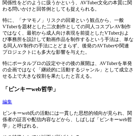
関係性をどのように扱うかという、AVTuber文化の本質に関
わる問いかけと回答例としても捉えられる。
特に、「ナマモノ」リスクの回避という観点から、一般
VTuberを題材とした二次創作としての同人コスプレAV制作
ではなく、最初から成人向け表現を前提としたVTuberおよ
び事務所を設計して動画作品を制作するという手法は、単な
る同人AV制作の手法にとどまらず、後発のAVTuberや関連
プロジェクトにも多大な影響を与えた。
特にポータルプロの設定やその後の展開は、AVTuberを単発
の企画ではなく「継続的に活動するジャンル」として成立さ
せる上で大きな役割を果たしたと言える。
「ピンキーweb哲学」
編集
ピンキーweb氏の活動には一貫した思想的傾向が見られ、関
係者の証言や配信内容などから、しばしば「ピンキーweb哲
学」と呼ばれる。