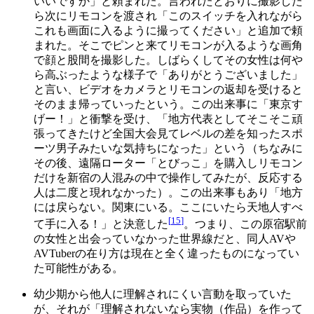
いいですか」と頼まれた。言われたとおりに撮影した
ら次にリモコンを渡され「このスイッチを入れながら
これも画面に入るように撮ってください」と追加で頼
まれた。そこでピンと来てリモコンが入るような画角
で顔と股間を撮影した。しばらくしてその女性は何や
ら高ぶったような様子で「ありがとうございました」
と言い、ビデオをカメラとリモコンの返却を受けると
そのまま帰っていったという。この出来事に「東京す
げー！」と衝撃を受け、「地方代表としてそこそこ頑
張ってきたけど全国大会見てレベルの差を知ったスポ
ーツ男子みたいな気持ちになった」という（ちなみに
その後、遠隔ローター「とびっこ」を購入しリモコン
だけを新宿の人混みの中で操作してみたが、反応する
人は二度と現れなかった）。この出来事もあり「地方
には戻らない。関東にいる。ここにいたら天地人すべ
[
15
]
て手に入る！」と決意した
。つまり、この原宿駅前
の女性と出会っていなかった世界線だと、同人AVや
AVTuberの在り方は現在と全く違ったものになってい
た可能性がある。
幼少期から他人に理解されにくい言動を取っていた
が、それが「理解されないなら実物（作品）を作って