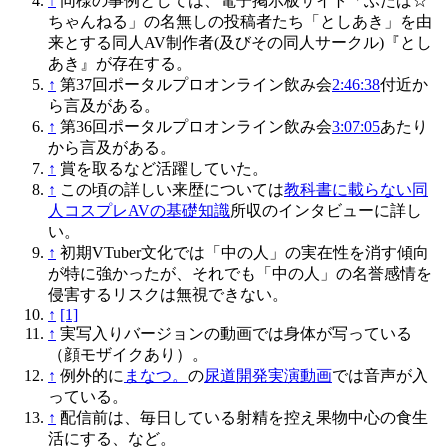
↑
同様の事例としては、電子掲示板サイト「ふたば☆
ちゃんねる」の名無しの投稿者たち「としあき」を由
来とする同人AV制作者(及びその同人サークル)『とし
あき』が存在する。
↑
第37回ポータルプロオンライン飲み会
2:46:38
付近か
ら言及がある。
↑
第36回ポータルプロオンライン飲み会
3:07:05
あたり
から言及がある。
↑
賞を取るなど活躍していた。
↑
この頃の詳しい来歴については
教科書に載らない同
人コスプレAVの基礎知識
所収のインタビューに詳し
い。
↑
初期VTuber文化では「中の人」の実在性を消す傾向
が特に強かったが、それでも「中の人」の名誉感情を
侵害するリスクは無視できない。
↑
[1]
↑
実写入りバージョンの動画では身体が写っている
（顔モザイクあり）。
↑
例外的に
まなつ。
の
尿道開発実演動画
では音声が入
っている。
↑
配信前は、毎日している射精を控え果物中心の食生
活にする、など。