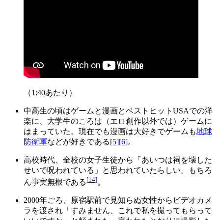
（1:40あたり）
中高生の頃はゲームと漫画とベストヒットUSAでの洋
楽に、大学生のころは（エロ創作以外では）ゲームに
はまっていた。現在でも漫画は大好きでゲームも
地球
防衛軍
などが好きである
[5]
[6]
。
高校時代、全校の女子生徒から「あいつは祠を壊した
せいで呪われている」と思われていたらしい。もちろ
[
14
]
ん事実無根である
。
2000年ごろ、原宿駅前で見知らぬ女性からビデオカメ
ラを渡され「すみません、これで私を撮ってもらって