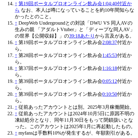
↑
第19回ポータルプロオンライン飲み会1:04:40付近か
ら
なお、本人は噂になっていることを約10年間知らな
かったとのこと。
↑
DeepWeb Undergroundとの対談「DWU VS 同人AVの
生みの親 「アダルトVtuber」と「ディープな同人AV」
の世界【公開収録】」の
39:18あたり
から言及がある。
↑
第19回ポータルプロオンライン飲み会
2:08:37
付近か
ら。
↑
第28回ポータルプロオンライン飲み会
1:45:53
付近か
ら。
↑
第37回ポータルプロオンライン飲み会
1:16:18
付近か
ら。
↑
第39回ポータルプロオンライン飲み会
0:05:12
付近か
ら。
↑
第39回ポータルプロオンライン飲み会
0:10:50
付近か
ら。
↑
従前あったアカウントとは別。2025年3月稼働開始。
↑
従前あったアカウントは2024年10月5日に原因不明の
凍結処分となり、同年11月30日をもって閉鎖扱いとな
った。このアカウントは2025年1月に再起動したもの。
↑
myfansは手数料10%が発生するが、年額割引がある。