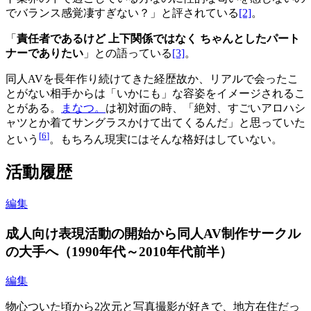
でバランス感覚凄すぎない？」と評されている
[2]
。
「
責任者であるけど 上下関係ではなく ちゃんとしたパート
ナーでありたい
」との語っている
[3]
。
同人AVを長年作り続けてきた経歴故か、リアルで会ったこ
とがない相手からは「いかにも」な容姿をイメージされるこ
とがある。
まなつ。
は初対面の時、「絶対、すごいアロハシ
ャツとか着てサングラスかけて出てくるんだ」と思っていた
[
6
]
という
。もちろん現実にはそんな格好はしていない。
活動履歴
編集
成人向け表現活動の開始から同人AV制作サークル
の大手へ（1990年代～2010年代前半）
編集
物心ついた頃から2次元と写真撮影が好きで、地方在住だっ