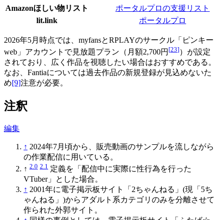
Amazonほしい物リスト
ポータルプロの支援リスト
lit.link
ポータルプロ
2026年5月時点では、myfansとRPLAYのサークル「ピンキー
[
23
]
web」アカウントで見放題プラン（月額2,700円
）が設定
されており、広く作品を視聴したい場合はおすすめである。
なお、Fantiaについては過去作品の新規登録が見込めないた
め
[9]
注意が必要。
注釈
編集
↑
2024年7月頃から、販売動画のサンプルを流しながら
の作業配信に用いている。
2.0
2.1
↑
定義を「配信中に実際に性行為を行った
VTuber」とした場合。
↑
2001年に電子掲示板サイト「2ちゃんねる」(現「5ち
ゃんねる」)からアダルト系カテゴリのみを分離させて
作られた外郭サイト。