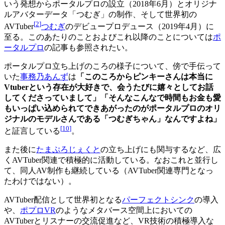
いう発想からポータルプロの設立（2018年6月）とオリジナ
ルアバターデータ「つむぎ」の制作、そして世界初の
[
2
]
AVTuber
つむぎ
のデビュープロデュース（2019年4月）に
至る。このあたりのことおよびこれ以降のことについては
ポ
ータルプロ
の記事も参照されたい。
ポータルプロ立ち上げのころの様子について、傍で手伝って
いた
事務乃あんず
は
「このころからピンキーさんは本当に
Vtuberという存在が大好きで、会うたびに嬉々としてお話
してくださっていまして」「そんなこんなで時間もお金も愛
もいっぱい込められてできあがったのがポータルプロのオリ
ジナルのモデルさんである「つむぎちゃん」なんですよね」
[
10
]
と証言している
。
また後に
たまぷろじぇくと
の立ち上げにも関与するなど、広
くAVTuber関連で積極的に活動している。なおこれと並行し
て、同人AV制作も継続している（AVTuber関連専門となっ
たわけではない）。
AVTuber配信として世界初となる
パーフェクトシンク
の導入
や、
ポプロVR
のようなメタバース空間上においての
AVTuberとリスナーの交流促進など、VR技術の積極導入な