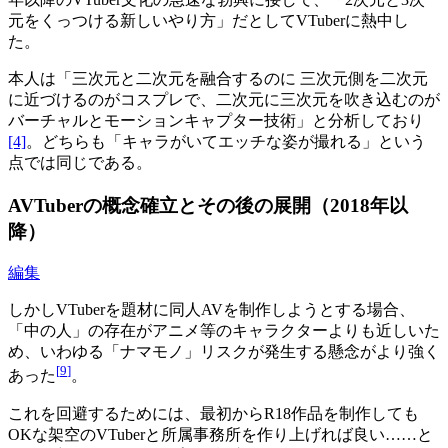
元をくっつける新しいやり方」だとしてVTuberに熱中し
た。
本人は「三次元と二次元を融合するのに 三次元側を二次元
に近づけるのがコスプレで、二次元に三次元を吹き込むのが
バーチャルとモーションキャプター技術」と分析しており
[4]
。どちらも「キャラがいてエッチな姿が撮れる」という
点では同じである。
AVTuberの概念確立とその後の展開（2018年以
降）
編集
しかしVTuberを題材に同人AVを制作しようとする場合、
「中の人」の存在がアニメ等のキャラクターよりも近しいた
め、いわゆる「ナマモノ」リスクが発生する懸念がより強く
[
9
]
あった
。
これを回避するためには、最初からR18作品を制作しても
OKな架空のVTuberと所属事務所を作り上げれば良い……と