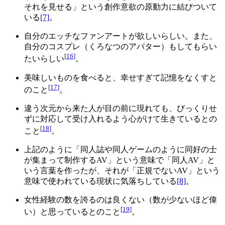
それを見せる」という創作意欲の原動力に結びついて
いる
[7]
。
自分のエッチなファンアートが欲しいらしい。また、
自分のコスプレ（くろなつのアバター）もしてもらい
[
16
]
たいらしい
。
美味しいものを食べると、幸せすぎて記憶をなくすと
[
17
]
のこと
。
違う次元から来た人が目の前に現れても、びっくりせ
ずに対応して受け入れるよう心がけて生きているとの
[
18
]
こと
。
上記のように「同人誌や同人ゲームのように同好の士
が集まって制作するAV」という意味で「同人AV」と
いう言葉を作ったが、それが「正規でないAV」という
意味で使われている現状に気落ちしている
[8]
。
女性経験の数を誇るのは良くない（数が少ないほど偉
[
19
]
い）と思っているとのこと
。