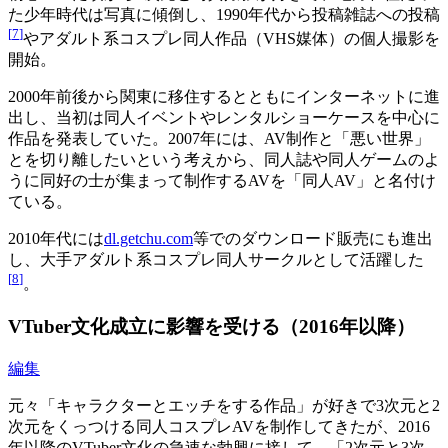
た少年時代は写真に傾倒し、1990年代から投稿雑誌への投稿
[
7
]
やアダルト系コスプレ同人作品（VHS媒体）の個人撮影を
開始。
2000年前後から関東に移住するとともにインターネットに進
出し、当初は同人イベントやレンタルショーケースを中心に
作品を発表していた。2007年には、AV制作と「悪い世界」
とを切り離したいという考えから、同人誌や同人ゲームのよ
うに同好の士が集まって制作するAVを「同人AV」と名付け
ている。
2010年代には
dl.getchu.com
等でのダウンロード販売にも進出
し、大手アダルト系コスプレ同人サークルとして活躍した
[
8
]
。
VTuber文化成立に影響を受ける（2016年以降）
編集
元々「キャラクターとエッチをする作品」が好きで3次元と2
次元をくっつける同人コスプレAVを制作してきたが、2016
年以降のVTuber文化の急速な勃興に接して、「2次元と3次