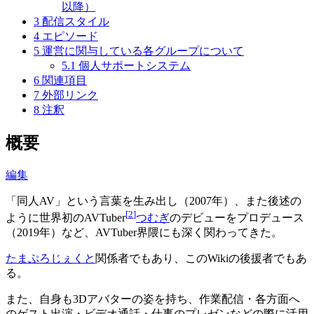
以降）
3
配信スタイル
4
エピソード
5
運営に関与している各グループについて
5.1
個人サポートシステム
6
関連項目
7
外部リンク
8
注釈
概要
編集
「同人AV」という言葉を生み出し（2007年）、また後述の
[
2
]
ように世界初のAVTuber
つむぎ
のデビューをプロデュース
（2019年）など、AVTuber界隈にも深く関わってきた。
たまぷろじぇくと
関係者でもあり、このWikiの後援者でもあ
る。
また、自身も3Dアバターの姿を持ち、作業配信・各方面へ
のゲスト出演・ビデオ通話・仕事のプレゼンなどの際に活用