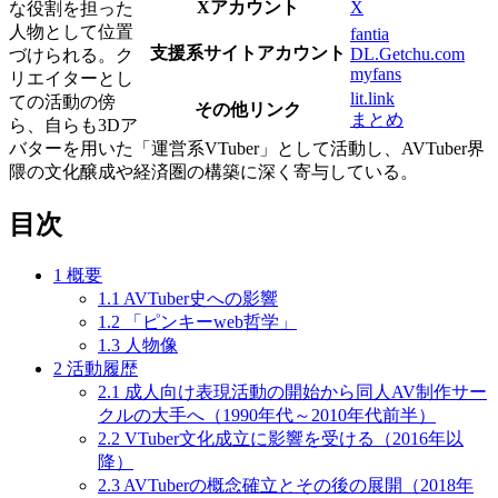
Xアカウント
X
な役割を担った
人物として位置
fantia
支援系サイトアカウント
DL.Getchu.com
づけられる。ク
myfans
リエイターとし
lit.link
ての活動の傍
その他リンク
まとめ
ら、自らも3Dア
バターを用いた「運営系VTuber」として活動し、AVTuber界
隈の文化醸成や経済圏の構築に深く寄与している。
目次
1
概要
1.1
AVTuber史への影響
1.2
「ピンキーweb哲学」
1.3
人物像
2
活動履歴
2.1
成人向け表現活動の開始から同人AV制作サー
クルの大手へ（1990年代～2010年代前半）
2.2
VTuber文化成立に影響を受ける（2016年以
降）
2.3
AVTuberの概念確立とその後の展開（2018年