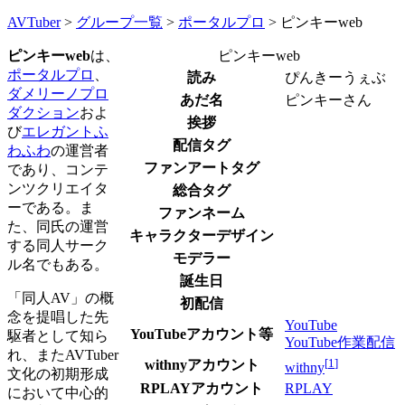
AVTuber
>
グループ一覧
>
ポータルプロ
>
ピンキーweb
ピンキーweb
は、
ピンキーweb
ポータルプロ
、
読み
ぴんきーうぇぶ
ダメリーノプロ
あだ名
ピンキーさん
ダクション
およ
挨拶
び
エレガントふ
配信タグ
わふわ
の運営者
ファンアートタグ
であり、コンテ
ンツクリエイタ
総合タグ
ーである。ま
ファンネーム
た、同氏の運営
キャラクターデザイン
する同人サーク
モデラー
ル名でもある。
誕生日
「同人AV」の概
初配信
念を提唱した先
YouTube
YouTubeアカウント等
駆者として知ら
YouTube作業配信
れ、またAVTuber
[
1
]
withnyアカウント
withny
文化の初期形成
RPLAYアカウント
RPLAY
において中心的