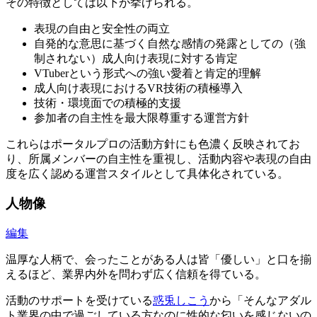
その特徴としては以下が挙げられる。
表現の自由と安全性の両立
自発的な意思に基づく自然な感情の発露としての（強
制されない）成人向け表現に対する肯定
VTuberという形式への強い愛着と肯定的理解
成人向け表現におけるVR技術の積極導入
技術・環境面での積極的支援
参加者の自主性を最大限尊重する運営方針
これらはポータルプロの活動方針にも色濃く反映されてお
り、所属メンバーの自主性を重視し、活動内容や表現の自由
度を広く認める運営スタイルとして具体化されている。
人物像
編集
温厚な人柄で、会ったことがある人は皆「優しい」と口を揃
えるほど、業界内外を問わず広く信頼を得ている。
活動のサポートを受けている
惑兎しこう
から「そんなアダル
ト業界の中で過ごしている方なのに性的な匂いを感じないの