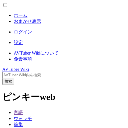
ホーム
おまかせ表示
ログイン
設定
AVTuber Wikiについて
免責事項
AVTuber Wiki
検索
ピンキーweb
言語
ウォッチ
編集