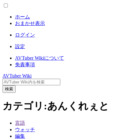
ホーム
おまかせ表示
ログイン
設定
AVTuber Wikiについて
免責事項
AVTuber Wiki
検索
カテゴリ
:
あんくれぇと
言語
ウォッチ
編集