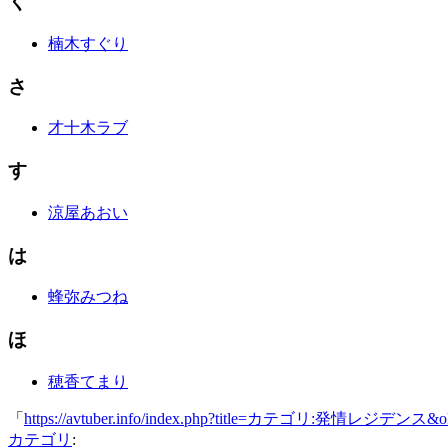
く
楠木すぐり
さ
才十木ラブ
す
涼屋あおい
は
蜂弥みつね
ほ
穂香てまり
「
https://avtuber.info/index.php?title=カテゴリ:発情レジデンス&ol
カテゴリ
: