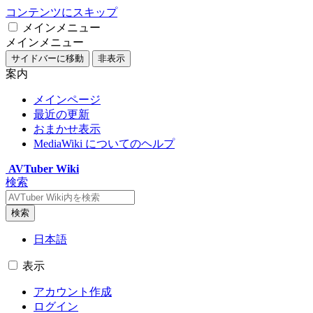
コンテンツにスキップ
メインメニュー
メインメニュー
サイドバーに移動
非表示
案内
メインページ
最近の更新
おまかせ表示
MediaWiki についてのヘルプ
AVTuber Wiki
検索
検索
日本語
表示
アカウント作成
ログイン