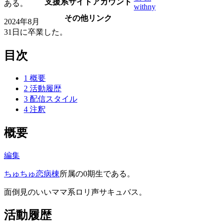
支援系サイトアカウント
ある。
withny
その他リンク
2024年8月
31日に卒業した。
目次
1
概要
2
活動履歴
3
配信スタイル
4
注釈
概要
編集
ちゅちゅ恋病棟
所属の0期生である。
面倒見のいいママ系ロリ声サキュバス。
活動履歴