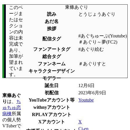
東條あぐり
このペ
ージま
読み
とうじょうあぐり
たはセ
あだ名
クショ
挨拶
ンの内
#あぐちゅーぶ(Youtube)
容は未
配信タグ
＃あぐり～夢(FC2)
完成で
ファンアートタグ
#あぐり絵む
あり、
加筆が
総合タグ
望まれ
ファンネーム
＃あぐりすと
ていま
キャラクターデザイン
す。
モデラー
誕生日
12月6日
初配信
2023年6月9日
東條あぐ
YouTubeアカウント等
Youtube
り
は、
ち
withnyアカウント
ゅちゅ恋
病棟
所属
RPLAYアカウント
の個人勢
Xアカウント
X
VTuberで
Ci-en