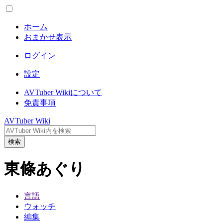
ホーム
おまかせ表示
ログイン
設定
AVTuber Wikiについて
免責事項
AVTuber Wiki
検索
東條あぐり
言語
ウォッチ
編集