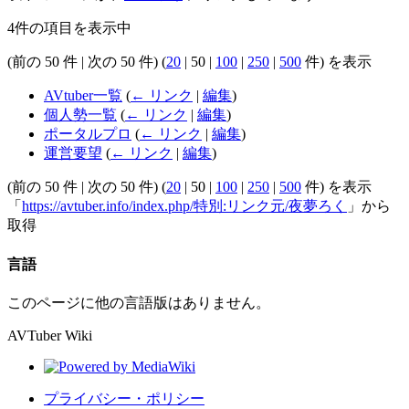
4件の項目を表示中
(
前の 50 件
|
次の 50 件
) (
20
|
50
|
100
|
250
|
500
件) を表示
AVtuber一覧
(
← リンク
|
編集
)
個人勢一覧
(
← リンク
|
編集
)
ポータルプロ
(
← リンク
|
編集
)
運営要望
(
← リンク
|
編集
)
(
前の 50 件
|
次の 50 件
) (
20
|
50
|
100
|
250
|
500
件) を表示
「
https://avtuber.info/index.php/特別:リンク元/夜夢ろく
」から
取得
言語
このページに他の言語版はありません。
AVTuber Wiki
プライバシー・ポリシー