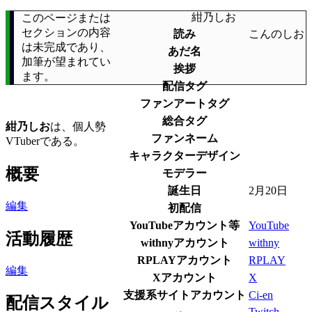
紺乃しお
このページまたは
セクションの内容
読み
こんのしお
は未完成であり、
あだ名
加筆が望まれてい
挨拶
ます。
配信タグ
ファンアートタグ
総合タグ
紺乃しお
は、個人勢
ファンネーム
VTuberである。
キャラクターデザイン
概要
モデラー
誕生日
2月20日
編集
初配信
YouTubeアカウント等
YouTube
活動履歴
withnyアカウント
withny
RPLAYアカウント
RPLAY
編集
Xアカウント
X
支援系サイトアカウント
Ci-en
配信スタイル
Twitch