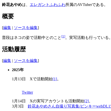
鈴花あやめ
は、
エレガントふわふわ
所属のAVTuberである。
概要
[
編集
|
ソースを編集
]
[
1
]
普段はネコの姿で活動中とのこと
。実写活動も行っている
活動履歴
[
編集
|
ソースを編集
]
2025年
1月13日 Xで活動開始
[1]
。
Twitter
1月14日 Xの実写アカウントも活動開始
[2]
。
3月3日
鈴花あやめさん自撮り写真集/ピンキーwebDL15