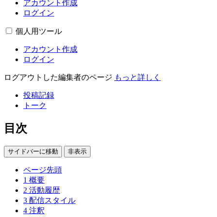
アカウント作成
ログイン
個人用ツール
アカウント作成
ログイン
ログアウトした編集者のページ
もっと詳しく
投稿記録
トーク
目次
サイドバーに移動
非表示
ページ先頭
1
概要
2
活動履歴
3
配信スタイル
4
注釈