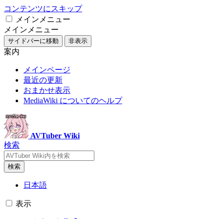
コンテンツにスキップ
メインメニュー
メインメニュー
サイドバーに移動
非表示
案内
メインページ
最近の更新
おまかせ表示
MediaWiki についてのヘルプ
AVTuber Wiki
検索
検索
日本語
表示