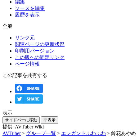
編集
ソースを編集
履歴を表示
全般
リンク元
関連ページの更新状況
印刷用バージョン
この版への固定リンク
ページ情報
この記事を共有する
表示
サイドバーに移動
非表示
提供: AVTuber Wiki
AVTuber
>
グループ一覧
>
エレガントふわふわ
>
鈴花あやめ