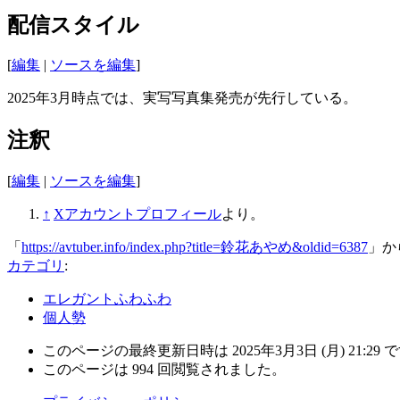
配信スタイル
[
編集
|
ソースを編集
]
2025年3月時点では、実写写真集発売が先行している。
注釈
[
編集
|
ソースを編集
]
↑
Xアカウントプロフィール
より。
「
https://avtuber.info/index.php?title=鈴花あやめ&oldid=6387
」か
カテゴリ
:
エレガントふわふわ
個人勢
このページの最終更新日時は 2025年3月3日 (月) 21:29 
このページは 994 回閲覧されました。