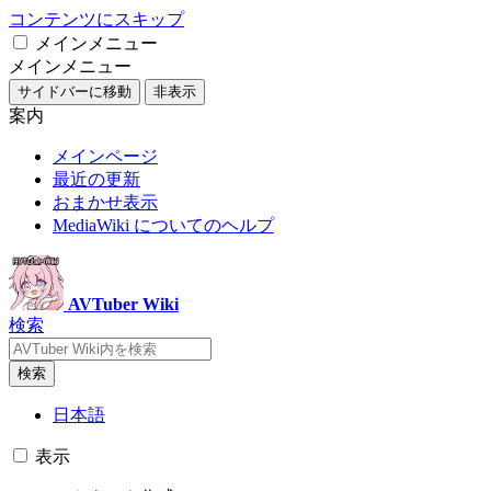
コンテンツにスキップ
メインメニュー
メインメニュー
サイドバーに移動
非表示
案内
メインページ
最近の更新
おまかせ表示
MediaWiki についてのヘルプ
AVTuber Wiki
検索
検索
日本語
表示