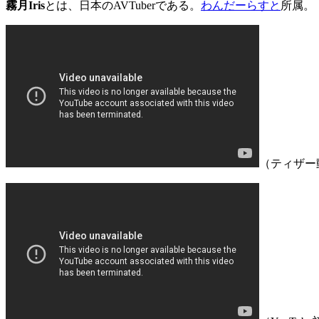
霧月Iris
とは、日本のAVTuberである。
わんだーらすと
所属。
（ティザー