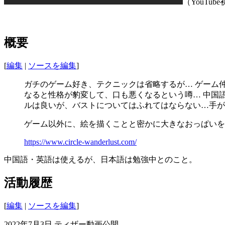
（YouTu
概要
[
編集
|
ソースを編集
]
ガチのゲーム好き、テクニックは省略するが… ゲーム
なると性格が豹変して、口も悪くなるという噂… 中国
ルは良いが、バストについてはふれてはならない…手が
ゲーム以外に、絵を描くことと密かに大きなおっぱいを
https://www.circle-wanderlust.com/
中国語・英語は使えるが、日本語は勉強中とのこと。
活動履歴
[
編集
|
ソースを編集
]
2022年7月3日 ティザー動画公開