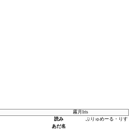
霧月Iris
読み
ぶりゅめーる・りす
あだ名