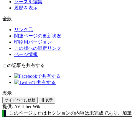
ソースを編集
履歴を表示
全般
リンク元
関連ページの更新状況
印刷用バージョン
この版への固定リンク
ページ情報
この記事を共有する
表示
サイドバーに移動
非表示
提供: AVTuber Wiki
このページまたはセクションの内容は未完成であり、加筆