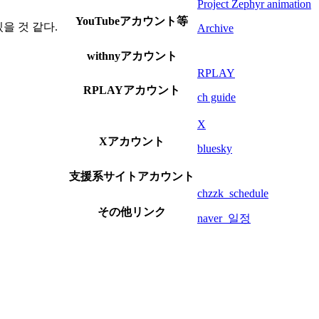
Project Zephyr animation
YouTubeアカウント等
을 것 같다.
Archive
withnyアカウント
RPLAY
RPLAYアカウント
ch guide
X
Xアカウント
bluesky
支援系サイトアカウント
chzzk_schedule
その他リンク
naver_일정