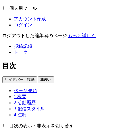
個人用ツール
アカウント作成
ログイン
ログアウトした編集者のページ
もっと詳しく
投稿記録
トーク
目次
サイドバーに移動
非表示
ページ先頭
1
概要
2
活動履歴
3
配信スタイル
4
注釈
目次の表示・非表示を切り替え