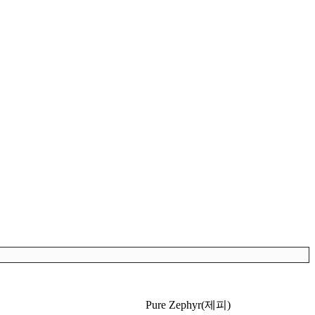
Pure Zephyr(제피)