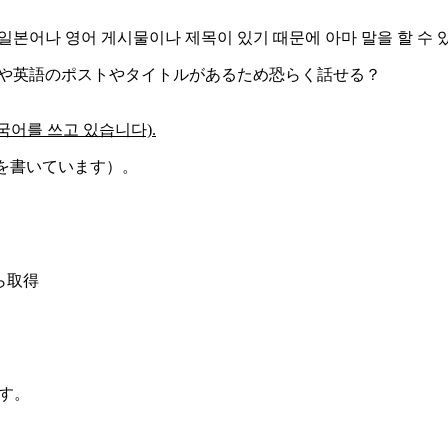
일본어나 영어 게시물이나 제목이 있기 때문에 아마 말을 할 수 있
や英語のポストやタイトルがあるため恐らく話せる？
국어를 쓰고 있습니다).
語を書いています）。
ら取得
です。