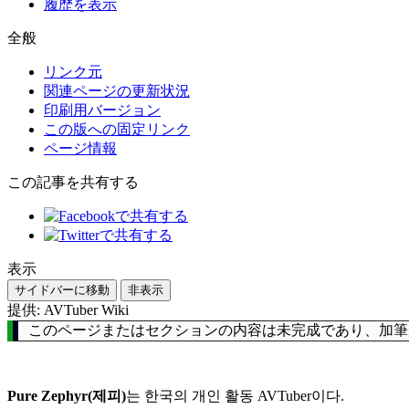
履歴を表示
全般
リンク元
関連ページの更新状況
印刷用バージョン
この版への固定リンク
ページ情報
この記事を共有する
表示
サイドバーに移動
非表示
提供: AVTuber Wiki
このページまたはセクションの内容は未完成であり、加筆
Pure Zephyr(제피)
는 한국의 개인 활동 AVTuber이다.