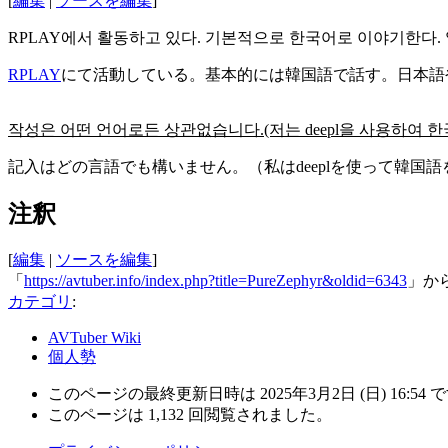
[
編集
|
ソースを編集
]
RPLAY에서 활동하고 있다. 기본적으로 한국어로 이야기한다. 
RPLAY
にて活動している。基本的には韓国語で話す。日本語
작성은 어떤 언어로든 상관없습니다.(저는 deepl을 사용하여 한
記入はどの言語でも構いません。（私はdeeplを使って韓国
注釈
[
編集
|
ソースを編集
]
「
https://avtuber.info/index.php?title=PureZephyr&oldid=6343
」か
カテゴリ
:
AVTuber Wiki
個人勢
このページの最終更新日時は 2025年3月2日 (日) 16:54 
このページは 1,132 回閲覧されました。