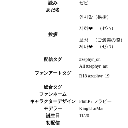
読み
ゼピ
あだ名
인사말（挨拶）
제하❤️ （ゼハ）
挨拶
보상 （ご褒美の際）
제바❤️ （ゼバ）
配信タグ
#zephyr_on
All #zephyr_art
ファンアートタグ
R18 #zephyr_19
総合タグ
ファンネーム
キャラクターデザイン
Fluf.P / フラピー
モデラー
KingLLuMan
誕生日
11/20
初配信