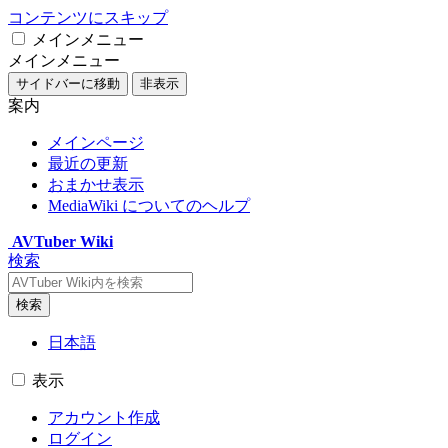
コンテンツにスキップ
メインメニュー
メインメニュー
サイドバーに移動
非表示
案内
メインページ
最近の更新
おまかせ表示
MediaWiki についてのヘルプ
AVTuber Wiki
検索
検索
日本語
表示
アカウント作成
ログイン