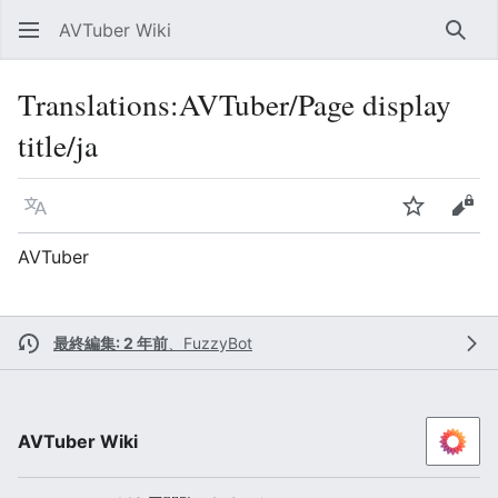
AVTuber Wiki
検索
Translations
:
AVTuber/Page display
title/ja
言語
ウォッチ
ソー
AVTuber
最終編集: 2 年前
、
FuzzyBot
AVTuber Wiki