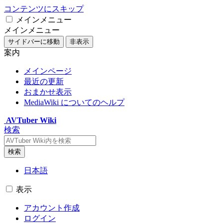
コンテンツにスキップ
メインメニュー
メインメニュー
サイドバーに移動
非表示
案内
メインページ
最近の更新
おまかせ表示
MediaWiki についてのヘルプ
AVTuber Wiki
検索
検索
日本語
表示
アカウント作成
ログイン