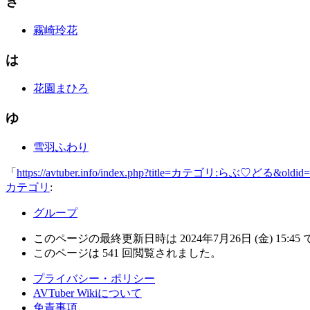
き
霧崎玲花
は
花園まひろ
ゆ
雪羽ふわり
「
https://avtuber.info/index.php?title=カテゴリ:らぶ♡どる&oldid
カテゴリ
:
グループ
このページの最終更新日時は 2024年7月26日 (金) 15:45
このページは 541 回閲覧されました。
プライバシー・ポリシー
AVTuber Wikiについて
免責事項