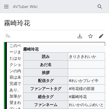
AVTuber Wiki
検索
霧崎玲花
言語
PDFをダウンロ
ウォッチ
編集
このペ
霧崎玲花
ージま
読み
きりさきれいか
たはセ
クショ
あだ名
ンの内
挨拶
容は未
配信タグ
#れいかプレイ中
完成で
ファンアートタグ
#玲花様の部屋
あり、
加筆が
総合タグ
#霧崎玲花
望まれ
ファンネーム
れいかのらぶめいと
ていま