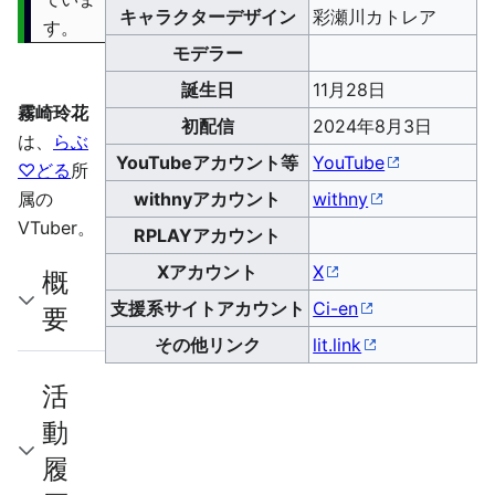
キャラクターデザイン
彩瀬川カトレア
す。
モデラー
誕生日
11月28日
霧崎玲花
初配信
2024年8月3日
は、
らぶ
YouTubeアカウント等
YouTube
♡どる
所
属の
withnyアカウント
withny
VTuber。
RPLAYアカウント
Xアカウント
X
概
支援系サイトアカウント
Ci-en
要
その他リンク
lit.link
活
動
履