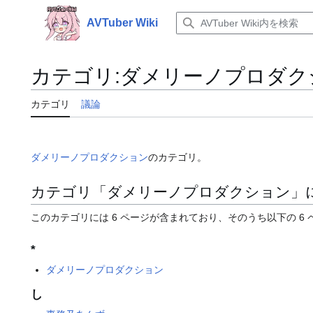
コ
ン
AVTuber Wiki
メインメニュー
テ
ン
ツ
カテゴリ
:
ダメリーノプロダク
に
ス
カテゴリ
議論
キ
ッ
プ
ダメリーノプロダクション
のカテゴリ。
カテゴリ「ダメリーノプロダクション」
このカテゴリには 6 ページが含まれており、そのうち以下の 6
*
ダメリーノプロダクション
し