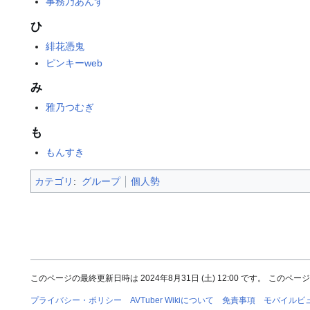
事務乃あんず
ひ
緋花憑鬼
ピンキーweb
み
雅乃つむぎ
も
もんすき
カテゴリ
:
グループ
個人勢
このページの最終更新日時は 2024年8月31日 (土) 12:00 です。
このページ
プライバシー・ポリシー
AVTuber Wikiについて
免責事項
モバイルビ