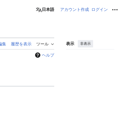
日本語
アカウント作成
ログイン
個人用ツ
表示
非表示
編集
履歴を表示
ツール
ヘルプ