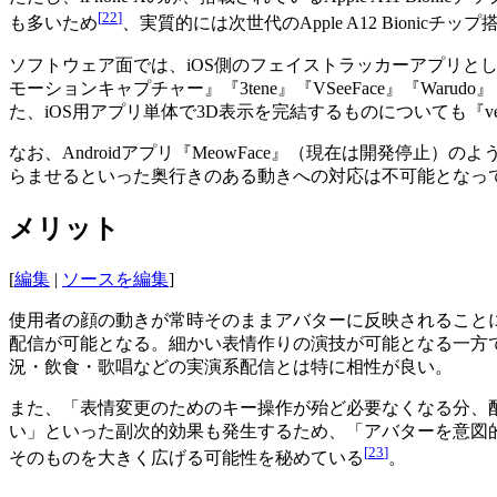
[
22
]
も多いため
、実質的には次世代のApple A12 Bionicチップ
ソフトウェア面では、iOS側のフェイストラッカーアプリとしては『iFa
モーションキャプチャー』『3tene』『VSeeFace』『Warudo』『W
た、iOS用アプリ単体で3D表示を完結するものについても『vear』『V
なお、Androidアプリ『MeowFace』（現在は開発
らませるといった奥行きのある動きへの対応は不可能となっ
メリット
[
編集
|
ソースを編集
]
使用者の顔の動きが常時そのままアバターに反映されること
配信が可能となる。細かい表情作りの演技が可能となる一方
況・飲食・歌唱などの実演系配信とは特に相性が良い。
また、「表情変更のためのキー操作が殆ど必要なくなる分、
い」といった副次的効果も発生するため、「アバターを意図
[
23
]
そのものを大きく広げる可能性を秘めている
。