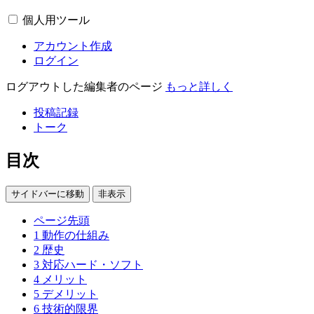
個人用ツール
アカウント作成
ログイン
ログアウトした編集者のページ
もっと詳しく
投稿記録
トーク
目次
サイドバーに移動
非表示
ページ先頭
1
動作の仕組み
2
歴史
3
対応ハード・ソフト
4
メリット
5
デメリット
6
技術的限界