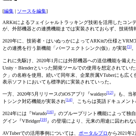
[
編集
|
ソースを編集
]
ARKitによるフェイシャルトラッキング技術を活用したコンテンツ
が、外部機器との連携機能までは実装されておらず、技術情
2020年に、技術者・はいぬっかによってARKitの仕様とV
[
5
]
との連携を行う新機能「パーフェクトシンク(仮)」が実装
これに先駆け、2020年1月には外部機器への送信機能を備えたiOS
Unity・Blenderといった開発ツールでの使用を想定されていたが、
ク」の名称を使用。続いて同年末、企業所属VTuberにも広
表示ソフトにおいても標準的に実装されていった。
[
12
]
一方、2020年5月リリースのiOSアプリ『waidayo
』も、当
[
14
]
トシンク対応機能が実装され
、こちらは英語ドキュメントの充
[
16
]
2024年には『Warudo
』のブループリント機能によって独自に機能
[
19
]
グイン『VBridger
』の登場により、元来の用途に囚われな
AVTuberでの活用事例については、
ポータルプロ
から2021年