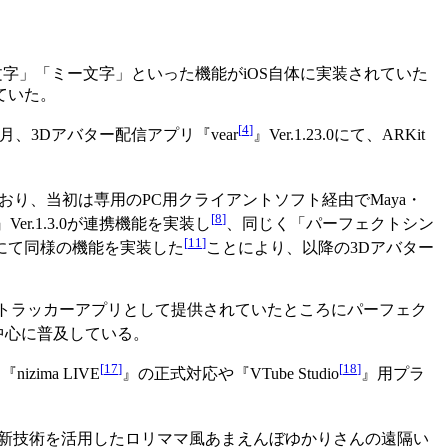
「アニ文字」「ミー文字」といった機能がiOS自体に実装されていた
ていた。
[
4
]
月、3Dアバター配信アプリ『vear
』Ver.1.23.0にて、ARKit
おり、当初は専用のPC用クライアントソフト経由でMaya・
[
8
]
』Ver.1.3.0が連携機能を実装し
、同じく「パーフェクトシン
[
11
]
.0.2にて同様の機能を実装した
ことにより、以降の3Dアバター
トラッカーアプリとして提供されていたところにパーフェク
中心に普及している。
[
17
]
[
18
]
ima LIVE
』の正式対応や『VTube Studio
』用プラ
識の新技術を活用したロリママ風あまえんぼゆかりさんの遠隔い