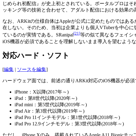
じめられ初配信』が史上初とされている。ポータルプロはそ
ッキング等の技術と合わせて、アダルト配信における効果の
なお、ARKitの仕様自体はAppleが公式に定めたもので
在しない。そのため、当初は企業よりも個人VTuberを中
[
21
]
ているのが実情である。SRanipal
等の似て異なるフェイシ
iOS機器が必須であることを理解しないまま導入を望むよう
対応ハード・ソフト
[
編集
|
ソースを編集
]
ハードウェア面では、前述の通りARKit対応のiOS機器が
iPhone：X以降(2017年～)
iPad：第8世代以降(2020年～)
iPad mini：第5世代以降(2019年～)
iPad Air：第3世代以降(2019年～)
iPad Pro 11インチモデル：第1世代以降(2018年～)
iPad Pro 12.9インチモデル：第3世代以降(2018年～)
ただし、iPhone Xのみ、搭載されているApple A11 