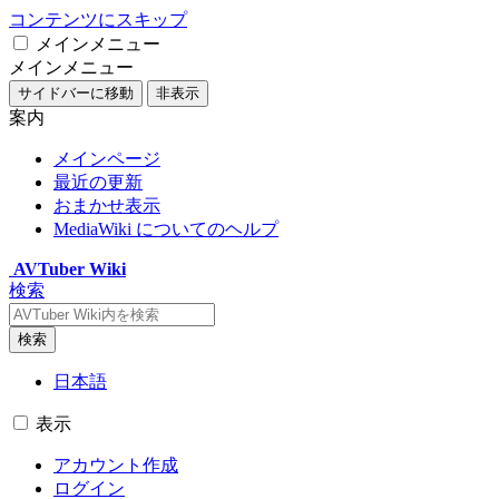
コンテンツにスキップ
メインメニュー
メインメニュー
サイドバーに移動
非表示
案内
メインページ
最近の更新
おまかせ表示
MediaWiki についてのヘルプ
AVTuber Wiki
検索
検索
日本語
表示
アカウント作成
ログイン