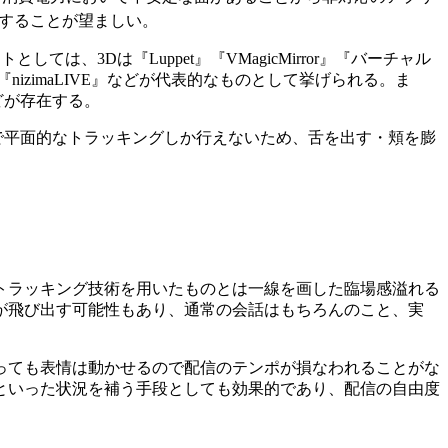
降を使用することが望ましい。
しては、3Dは『Luppet』『VMagicMirror』『バーチャル
tudio』『nizimaLIVE』などが代表的なものとして挙げられる。ま
』などが存在する。
くまで平面的なトラッキングしか行えないため、舌を出す・頬を膨
トラッキング技術を用いたものとは一線を画した臨場感溢れる
が飛び出す可能性もあり、通常の会話はもちろんのこと、実
っても表情は動かせるので配信のテンポが損なわれることがな
といった状況を補う手段としても効果的であり、配信の自由度