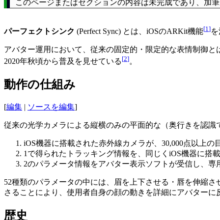
このページまたはセクションの内容は未完成であり、加筆
[
1
]
パーフェクトシンク
(Perfect Sync) とは、iOSのARKit機能
を
アバター運用において、従来の固定的・限定的な表情制御とは
[
2
]
2020年秋頃から普及を見せている
。
動作の仕組み
[
編集
|
ソースを編集
]
従来の光学カメラによる縦横のみの平面的な（奥行きを認識
iOS機器に搭載された赤外線カメラが、30,000点
1で得られたトラッキング情報を、同じくiOS機器に搭載
2のパラメータ情報をアバター表示ソフトが受信し、専
52種類のパラメータの中には、眉を上下させる・唇を伸縮
さることにより、使用者自身の顔の動きを詳細にアバターに
歴史