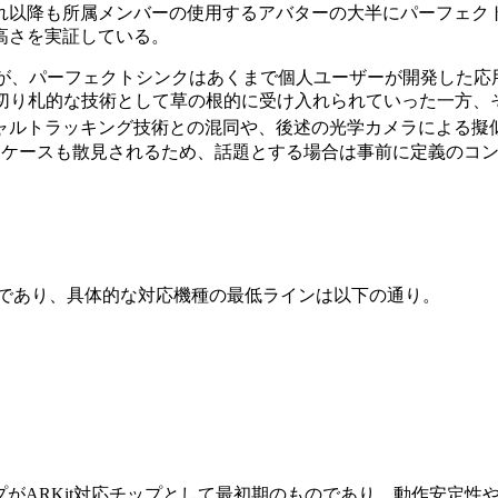
れ以降も所属メンバーの使用するアバターの大半にパーフェク
高さを実証している。
はあるが、パーフェクトシンクはあくまで個人ユーザーが開発し
心に切り札的な技術として草の根的に受け入れられていった一方
ャルトラッキング技術との混同や、後述の光学カメラによる擬
なケースも散見されるため、話題とする場合は事前に定義のコ
必須であり、具体的な対応機種の最低ラインは以下の通り。
BionicチップがARKit対応チップとして最初期のものであり、