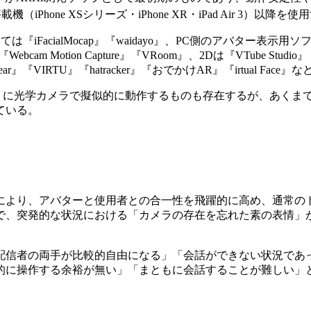
搭載機（iPhone XSシリーズ・iPhone XR・iPad Air 3）以
cialMocap』『waidayo』、PC側のアバター表示用ソフトと
ebcam Motion Capture』『VRoom』、2Dは『VTube S
IRTU』『hatracker』『おでかけAR』『irtual Face
停止）のように光学カメラで擬似的に動作するものも存在するが、あ
ている。
により、アバターと使用者との合一性を飛躍的に高め、通常の
で、突発的な状況における「カメラの存在を忘れた素の表情」
配信者の両手が比較的自由になる」「会話ができない状況であ
的に操作する余裕が無い」「まともに会話することが難しい」