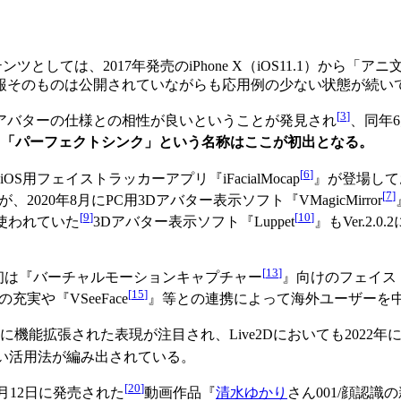
としては、2017年発売のiPhone X（iOS11.1）から
報そのものは公開されていながらも応用例の少ない状態が続い
[
3
]
RMアバターの仕様との相性が良いということが発見され
、同年6
。
「パーフェクトシンク」という名称はここが初出となる。
[
6
]
用フェイストラッカーアプリ『iFacialMocap
』が登場して
[
7
]
2020年8月にPC用3Dアバター表示ソフト『VMagicMirror
[
9
]
[
10
]
く使われていた
3Dアバター表示ソフト『Luppet
』もVer.2
[
13
]
初は『バーチャルモーションキャプチャー
』向けのフェイス
[
15
]
実や『VSeeFace
』等との連携によって海外ユーザーを
拡張された表現が注目され、Live2Dにおいても2022年に『niz
い活用法が編み出されている。
[
20
]
2月12日に発売された
動画作品『
清水ゆかり
さん001/顔認