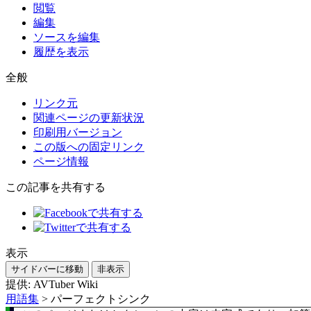
閲覧
編集
ソースを編集
履歴を表示
全般
リンク元
関連ページの更新状況
印刷用バージョン
この版への固定リンク
ページ情報
この記事を共有する
表示
サイドバーに移動
非表示
提供: AVTuber Wiki
用語集
>
パーフェクトシンク