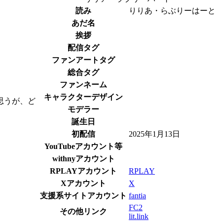
読み
りりあ・らぶりーはーと
あだ名
挨拶
配信タグ
ファンアートタグ
総合タグ
ファンネーム
キャラクターデザイン
思うが、ど
モデラー
誕生日
初配信
2025年1月13日
YouTubeアカウント等
withnyアカウント
RPLAYアカウント
RPLAY
Xアカウント
X
支援系サイトアカウント
fantia
FC2
その他リンク
lit.link