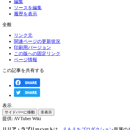
編集
ソースを編集
履歴を表示
全般
リンク元
関連ページの更新状況
印刷用バージョン
この版への固定リンク
ページ情報
この記事を共有する
表示
サイドバーに移動
非表示
提供: AVTuber Wiki
リリア・ラブリーハート
は、
えもえちプロダクション
所属の