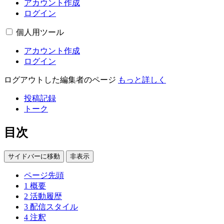
アカウント作成
ログイン
個人用ツール
アカウント作成
ログイン
ログアウトした編集者のページ
もっと詳しく
投稿記録
トーク
目次
サイドバーに移動
非表示
ページ先頭
1
概要
2
活動履歴
3
配信スタイル
4
注釈