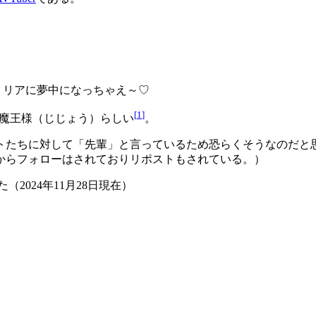
リリアに夢中になっちゃえ～♡
[
1
]
大魔王様（じじょう）らしい
。
トたちに対して「先輩」と言っているため恐らくそうなのだと
からフォローはされておりリポストもされている。）
（2024年11月28日現在）