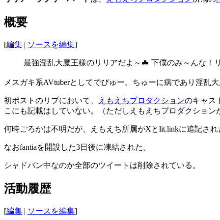
概要
[
編集
|
ソースを編集
]
最強淫乱大魔王様のリリアだよ～🦇 下僕のみ～んな！
メスガキ系AVtuberとしてでびゅー。ちゅーに病であり淫乱
初ポストのリプにおいて、
えもえちプロダクション
のキャス
こにも記載はしていない。（ただしえもえちプロダクション
何時ごろかは不明だが、えもえち所属がXとlit.linkに追記された
なおfantiaを開設した3日後に凍結された。
シャドバン中なのか全部のツイートは削除されている。
活動履歴
[
編集
|
ソースを編集
]