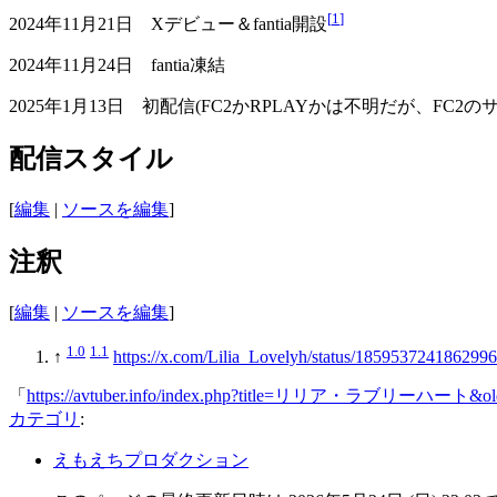
[
1
]
2024年11月21日 Xデビュー＆fantia開設
2024年11月24日 fantia凍結
2025年1月13日 初配信(FC2かRPLAYかは不明だが、FC2の
配信スタイル
[
編集
|
ソースを編集
]
注釈
[
編集
|
ソースを編集
]
1.0
1.1
↑
https://x.com/Lilia_Lovelyh/status/185953724186299
「
https://avtuber.info/index.php?title=リリア・ラブリーハート&ol
カテゴリ
:
えもえちプロダクション