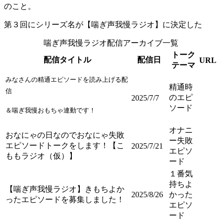
のこと。
第３回にシリーズ名が【喘ぎ声我慢ラジオ】に決定した
喘ぎ声我慢ラジオ配信アーカイブ一覧
トーク
配信タイトル
配信日
URL
テーマ
みなさんの精通エピソードを読み上げる配
精通時
信
のエピ
2025/7/7
ソード
＆喘ぎ我慢おもちゃ連動です！
オナニ
おなにゃの日なのでおなにゃ失敗
ー失敗
エピソードトークをします！【こ
2025/7/21
エピソ
ももラジオ（仮）】
ード
１番気
持ちよ
【喘ぎ声我慢ラジオ】きもちよか
2025/8/26
かった
ったエピソードを募集しました！
エピソ
ード