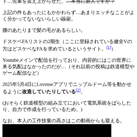
ト…先輩を震え上がらせた。
…本当に新人ですか？
上記の件もあったにもかかわらず…あまりエッチなことがよ
く分かってないないらしい
設定
。
腰のあたりまで髪の毛があるらしい。
ドスケベFAリストの2期生（ここに登録されている健全Vの
[
1
]
方はどスケベなFAを求めているというサイト。
）
Youtubeメインで配信を行っており、内容的にはこの世界に
来る気配はなかったのだが…（それ以前の投稿は鉄道模型や
ゲーム配信など）
2025年5月4日にLovenseアプリでニップルドーム等を動かせ
[
2
]
るように
改造していたりしている
。
(おそらく鉄道模型の組み立てにおいて電気系統をばらした
り、自力で作成を行っているため。)
なお、本人の工作技量の高さはこの動画からも窺える。