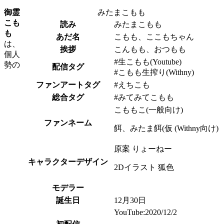
御霊
みたまこもも
こも
読み
みたまこもも
も
あだ名
こもも、ここもちゃん
は、
挨拶
こんもも、おつもも
個人
#生こもも(Youtube)
勢の
配信タグ
#こもも生搾り(Withny)
ファンアートタグ
#えちこも
総合タグ
#みてみてこもも
こももこ(一般向け)
ファンネーム
餌、みたま餌(仮 (Withny向け)
原案 りょーねー
キャラクターデザイン
2Dイラスト 狐色
モデラー
誕生日
12月30日
YouTube:2020/12/2