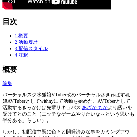
目次
1
概要
2
活動履歴
3
配信スタイル
4
注釈
概要
編集
バーチャルスク水狐娘VTuber改めバーチャルさきゅばす狐
娘AVTuberとしてwithnyにて活動を始めた。AVTuberとして
活動するきっかけは先輩サキュバス
あざか ちか
より誘いを
受けてとのこと（エッチなゲームやりたいな～という思いも
半分ある」らしい）。
しかし、初配信中既に色々と開発済みな事をカミングアウ