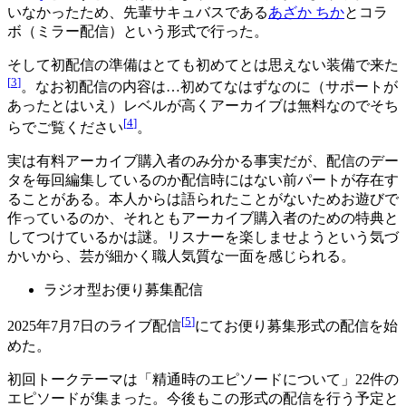
いなかったため、先輩サキュバスである
あざか ちか
とコラ
ボ（ミラー配信）という形式で行った。
そして初配信の準備はとても初めてとは思えない装備で来た
[
3
]
。なお初配信の内容は…初めてなはずなのに（サポートが
あったとはいえ）レベルが高くアーカイブは無料なのでそち
[
4
]
らでご覧ください
。
実は有料アーカイブ購入者のみ分かる事実だが、配信のデー
タを毎回編集しているのか配信時にはない前パートが存在す
ることがある。本人からは語られたことがないためお遊びで
作っているのか、それともアーカイブ購入者のための特典と
してつけているかは謎。リスナーを楽しませようという気づ
かいから、芸が細かく職人気質な一面を感じられる。
ラジオ型お便り募集配信
[
5
]
2025年7月7日のライブ配信
にてお便り募集形式の配信を始
めた。
初回トークテーマは「精通時のエピソードについて」22件の
エピソードが集まった。今後もこの形式の配信を行う予定と