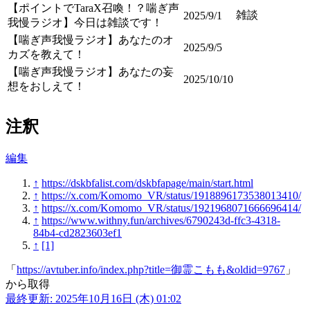
【ポイントでTaraX召喚！？喘ぎ声
雑談
2025/9/1
我慢ラジオ】今日は雑談です！
【喘ぎ声我慢ラジオ】あなたのオ
2025/9/5
カズを教えて！
【喘ぎ声我慢ラジオ】あなたの妄
2025/10/10
想をおしえて！
注釈
編集
↑
https://dskbfalist.com/dskbfapage/main/start.html
↑
https://x.com/Komomo_VR/status/1918896173538013410/
↑
https://x.com/Komomo_VR/status/1921968071666696414/
↑
https://www.withny.fun/archives/6790243d-ffc3-4318-
84b4-cd2823603ef1
↑
[1]
「
https://avtuber.info/index.php?title=御霊こもも&oldid=9767
」
から取得
最終更新: 2025年10月16日 (木) 01:02