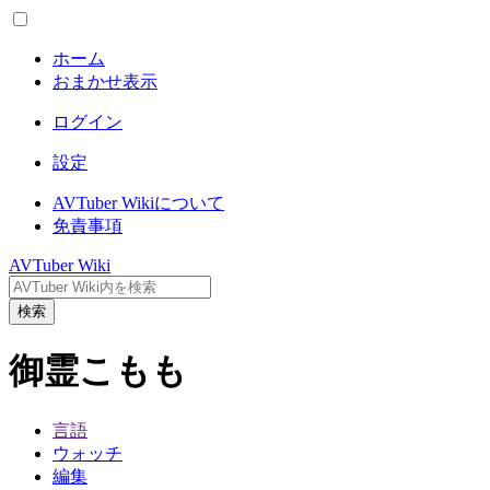
ホーム
おまかせ表示
ログイン
設定
AVTuber Wikiについて
免責事項
AVTuber Wiki
検索
御霊こもも
言語
ウォッチ
編集