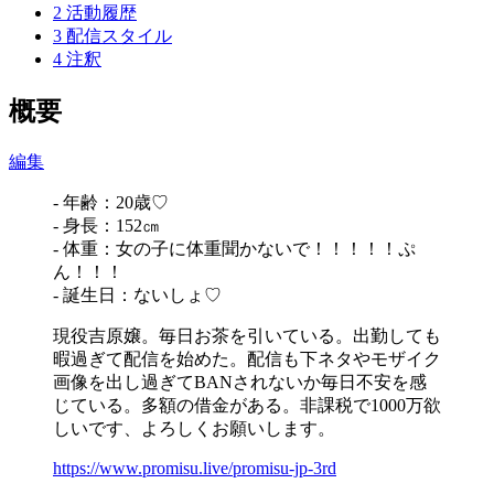
2
活動履歴
3
配信スタイル
4
注釈
概要
編集
- 年齢：20歳♡
- 身長：152㎝
- 体重：女の子に体重聞かないで！！！！！ぷ
ん！！！
- 誕生日：ないしょ♡
現役吉原嬢。毎日お茶を引いている。出勤しても
暇過ぎて配信を始めた。配信も下ネタやモザイク
画像を出し過ぎてBANされないか毎日不安を感
じている。多額の借金がある。非課税で1000万欲
しいです、よろしくお願いします。
https://www.promisu.live/promisu-jp-3rd