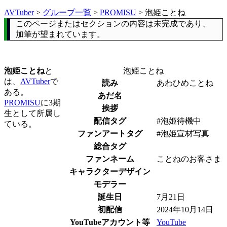
AVTuber
>
グループ一覧
>
PROMISU
>
泡姫ことね
このページまたはセクションの内容は未完成であり、
加筆が望まれています。
泡姫ことね
と
泡姫ことね
は、
AVTuber
で
読み
あわひめことね
ある。
あだ名
PROMISU
に3期
挨拶
生として所属し
配信タグ
#泡姫待機中
ている。
ファンアートタグ
#泡姫宣材写真
総合タグ
ファンネーム
ことねのお客さま
キャラクターデザイン
モデラー
誕生日
7月21日
初配信
2024年10月14日
YouTubeアカウント等
YouTube