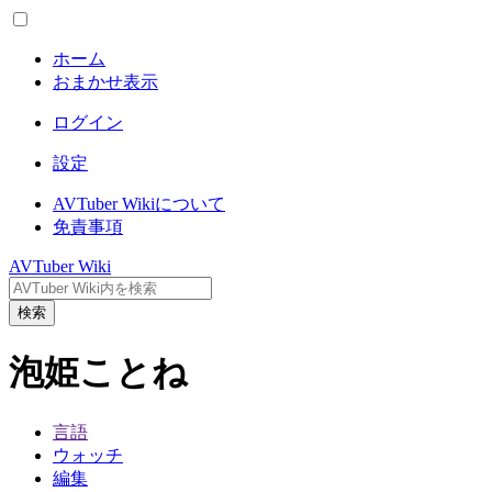
ホーム
おまかせ表示
ログイン
設定
AVTuber Wikiについて
免責事項
AVTuber Wiki
検索
泡姫ことね
言語
ウォッチ
編集