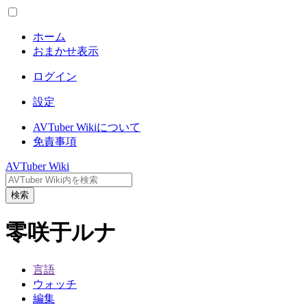
ホーム
おまかせ表示
ログイン
設定
AVTuber Wikiについて
免責事項
AVTuber Wiki
検索
零咲于ルナ
言語
ウォッチ
編集