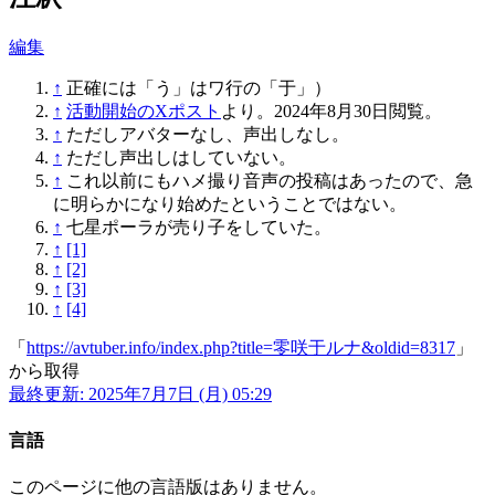
編集
↑
正確には「う」はワ行の「于」）
↑
活動開始のXポスト
より。2024年8月30日閲覧。
↑
ただしアバターなし、声出しなし。
↑
ただし声出しはしていない。
↑
これ以前にもハメ撮り音声の投稿はあったので、急
に明らかになり始めたということではない。
↑
七星ポーラが売り子をしていた。
↑
[1]
↑
[2]
↑
[3]
↑
[4]
「
https://avtuber.info/index.php?title=零咲于ルナ&oldid=8317
」
から取得
最終更新: 2025年7月7日 (月) 05:29
言語
このページに他の言語版はありません。