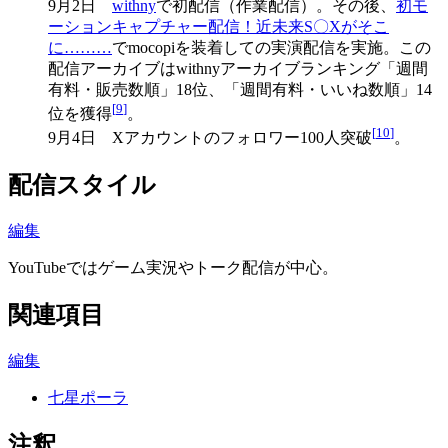
9月2日
withny
で初配信（作業配信）。その後、
初モ
ーションキャプチャー配信！近未来S〇Xがそこ
に………
でmocopiを装着しての実演配信を実施。この
配信アーカイブはwithnyアーカイブランキング「週間
有料・販売数順」18位、「週間有料・いいね数順」14
[
9
]
位を獲得
。
[
10
]
9月4日 Xアカウントのフォロワー100人突破
。
配信スタイル
編集
YouTubeではゲーム実況やトーク配信が中心。
関連項目
編集
七星ポーラ
注釈