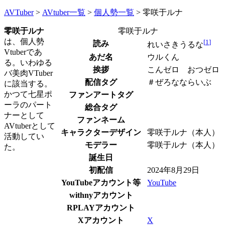
AVTuber
>
AVtuber一覧
>
個人勢一覧
>
零咲于ルナ
零咲于ルナ
零咲于ルナ
は、個人勢
[
1
]
読み
れいさきうるな
Vtuberであ
あだ名
ウルくん
る。いわゆる
挨拶
こんゼロ おつゼロ
バ美肉VTuber
配信タグ
＃ぜろなならいぶ
に該当する。
かつて七星ポ
ファンアートタグ
ーラのパート
総合タグ
ナーとして
ファンネーム
AVtuberとして
キャラクターデザイン
零咲于ルナ（本人）
活動してい
モデラー
零咲于ルナ（本人）
た。
誕生日
初配信
2024年8月29日
YouTubeアカウント等
YouTube
withnyアカウント
RPLAYアカウント
Xアカウント
X