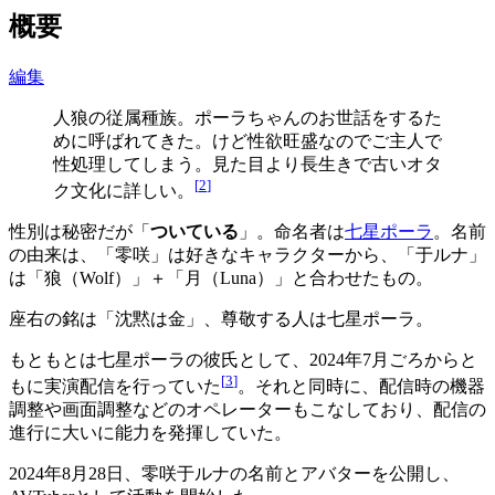
概要
編集
人狼の従属種族。ポーラちゃんのお世話をするた
めに呼ばれてきた。けど性欲旺盛なのでご主人で
性処理してしまう。見た目より長生きで古いオタ
[
2
]
ク文化に詳しい。
性別は秘密だが「
ついている
」。命名者は
七星ポーラ
。名前
の由来は、「零咲」は好きなキャラクターから、「于ルナ」
は「狼（Wolf）」＋「月（Luna）」と合わせたもの。
座右の銘は「沈黙は金」、尊敬する人は七星ポーラ。
もともとは七星ポーラの彼氏として、2024年7月ごろからと
[
3
]
もに実演配信を行っていた
。それと同時に、配信時の機器
調整や画面調整などのオペレーターもこなしており、配信の
進行に大いに能力を発揮していた。
2024年8月28日、零咲于ルナの名前とアバターを公開し、