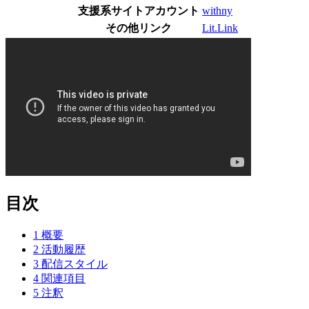
支援系サイトアカウント
withny
その他リンク
Lit.Link
目次
1
概要
2
活動履歴
3
配信スタイル
4
関連項目
5
注釈