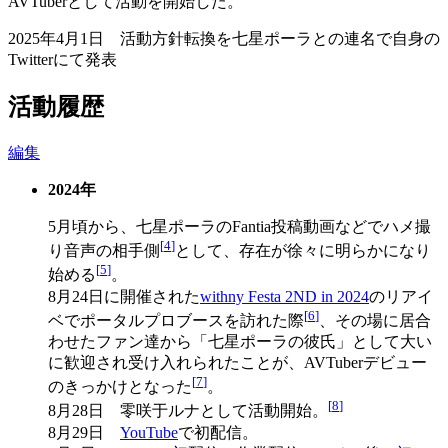
AVTuberとして活動を開始した。
2025年4月1日 活動方針転換を七星ポーラとの連名で自身の
Twitterにて発表
活動履歴
編集
2024年
5月頃から、七星ポーラのFantia投稿動画などでハメ撮
[
4
]
り音声の相手側
として、存在が徐々に明らかになり
[
5
]
始める
。
8月24日に開催された
withny Festa 2ND in 2024
のリアイ
[
6
]
ベでポータルプロブースを訪れた際
、その場に居合
わせたファン達から「七星ポーラの彼氏」として大い
に歓迎され受け入れられたことが、AVTuberデビュー
[
7
]
のきっかけとなった
。
[
8
]
8月28日 零咲于ルナとして活動開始。
8月29日
YouTube
で初配信。