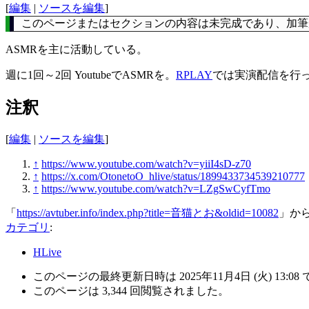
[
編集
|
ソースを編集
]
このページまたはセクションの内容は未完成であり、加筆
ASMRを主に活動している。
週に1回～2回 YoutubeでASMRを。
RPLAY
では実演配信を行
注釈
[
編集
|
ソースを編集
]
↑
https://www.youtube.com/watch?v=yiiI4sD-z70
↑
https://x.com/OtonetoO_hlive/status/1899433734539210777
↑
https://www.youtube.com/watch?v=LZgSwCyfTmo
「
https://avtuber.info/index.php?title=音猫とお&oldid=10082
」か
カテゴリ
:
HLive
このページの最終更新日時は 2025年11月4日 (火) 13:08
このページは 3,344 回閲覧されました。