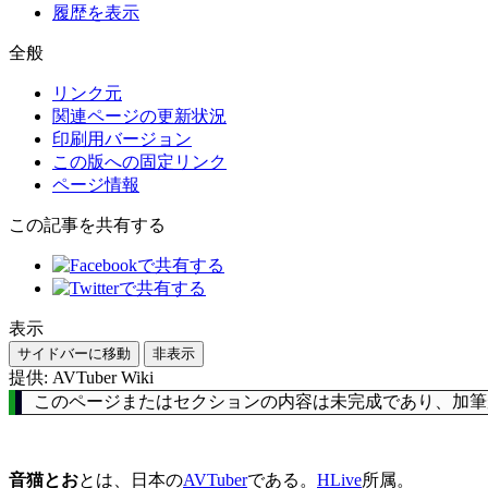
履歴を表示
全般
リンク元
関連ページの更新状況
印刷用バージョン
この版への固定リンク
ページ情報
この記事を共有する
表示
サイドバーに移動
非表示
提供: AVTuber Wiki
このページまたはセクションの内容は未完成であり、加筆
音猫とお
とは、日本の
AVTuber
である。
HLive
所属。