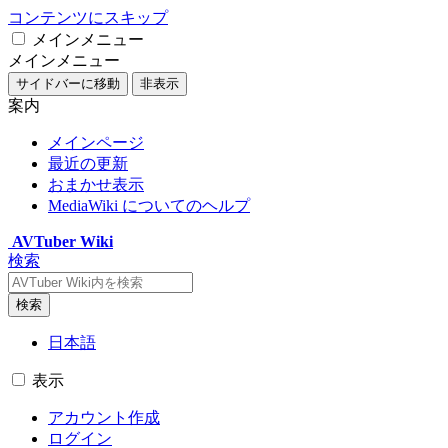
コンテンツにスキップ
メインメニュー
メインメニュー
サイドバーに移動
非表示
案内
メインページ
最近の更新
おまかせ表示
MediaWiki についてのヘルプ
AVTuber Wiki
検索
検索
日本語
表示
アカウント作成
ログイン