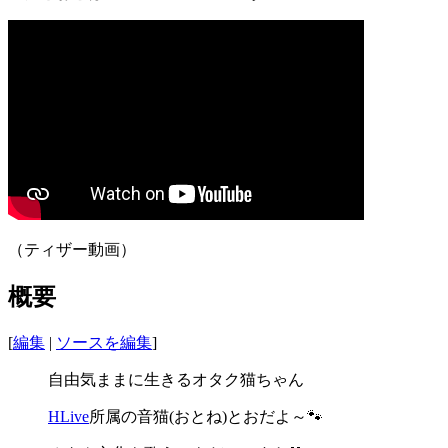
（ティザー動画）
概要
[
編集
|
ソースを編集
]
自由気ままに生きるオタク猫ちゃん
HLive
所属の音猫(おとね)とおだよ～🐾