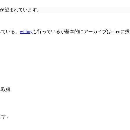
が望まれています。
っている。
withny
も行っているが基本的にアーカイブはci-en
ら取得
 です。