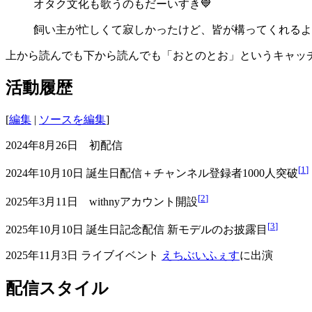
オタク文化も歌うのもだーいすき💙
飼い主が忙しくて寂しかったけど、皆が構ってくれるよ
上から読んでも下から読んでも「おとのとお」というキャッ
活動履歴
[
編集
|
ソースを編集
]
2024年8月26日 初配信
[
1
]
2024年10月10日 誕生日配信＋チャンネル登録者1000人突破
[
2
]
2025年3月11日 withnyアカウント開設
[
3
]
2025年10月10日 誕生日記念配信 新モデルのお披露目
2025年11月3日 ライブイベント
えちぶいふぇす
に出演
配信スタイル