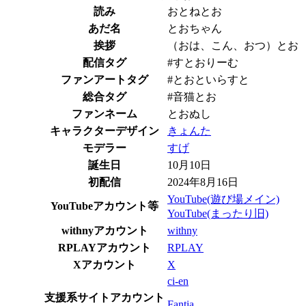
読み
おとねとお
あだ名
とおちゃん
挨拶
（おは、こん、おつ）とお
配信タグ
#すとおりーむ
ファンアートタグ
#とおといらすと
総合タグ
#音猫とお
ファンネーム
とおぬし
キャラクターデザイン
きょんた
モデラー
すげ
誕生日
10月10日
初配信
2024年8月16日
YouTube(遊び場メイン)
YouTubeアカウント等
YouTube(まったり旧)
withnyアカウント
withny
RPLAYアカウント
RPLAY
Xアカウント
X
ci-en
支援系サイトアカウント
Fantia