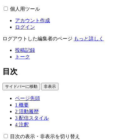
個人用ツール
アカウント作成
ログイン
ログアウトした編集者のページ
もっと詳しく
投稿記録
トーク
目次
サイドバーに移動
非表示
ページ先頭
1
概要
2
活動履歴
3
配信スタイル
4
注釈
目次の表示・非表示を切り替え