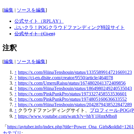
[
編集
|
ソースを編集
]
公式サイト（RPLAY）
ぶいクラ！POGクラウドファンディング特設サイト
公式サイト（Ci-en)
注釈
[
編集
|
ソースを編集
]
↑
https://x.com/HiinaTenshouin/status/1335589914721669123
↑
https://ci-en.dlsite.com/creator/9550/article/464078
↑
https://x.com/UmeruRaisu/status/1674802041372409856
↑
https://x.com/HiinaTenshouin/status/1864980249240535043
↑
https://x.com/PinkPunkPro/status/1973327458553536601
↑
https://x.com/PinkPunkPro/status/1974805160636633552
↑
https://x.com/HiinaTenshouin/status/2042879438522847289
↑
クラウドファンディングサイト、
プロフィール-POG(Pow
↑
https://www.youtube.com/watch?v=hbY1HmtMbn8
「
https://avtuber.info/index.php?title=Power_Ona_Girls&oldid=126
カテゴリ
: