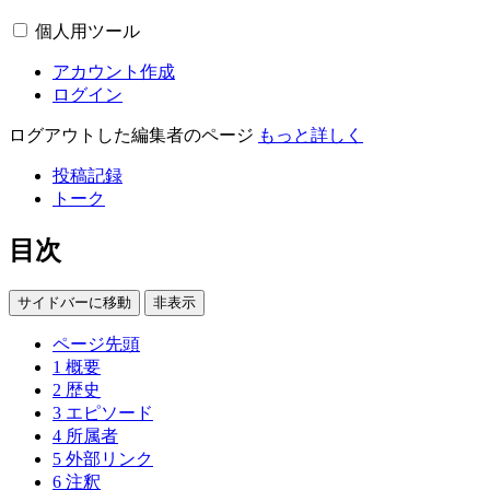
個人用ツール
アカウント作成
ログイン
ログアウトした編集者のページ
もっと詳しく
投稿記録
トーク
目次
サイドバーに移動
非表示
ページ先頭
1
概要
2
歴史
3
エピソード
4
所属者
5
外部リンク
6
注釈