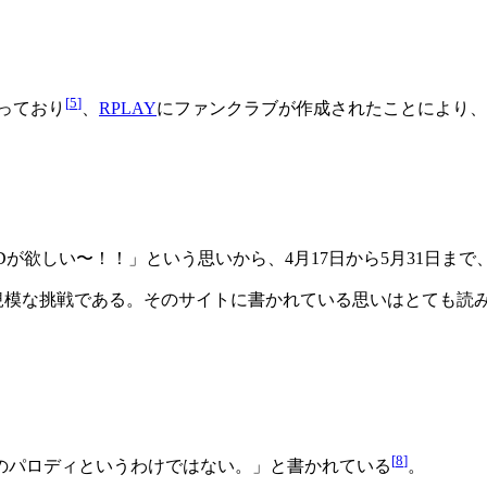
[
5
]
なっており
、
RPLAY
にファンクラブが作成されたことにより、ci-
＆新2Dが欲しい〜！！」という思いから、4月17日から5月31日
模な挑戦である。そのサイトに書かれている思いはとても読み
[
8
]
のパロディというわけではない。」と書かれている
。