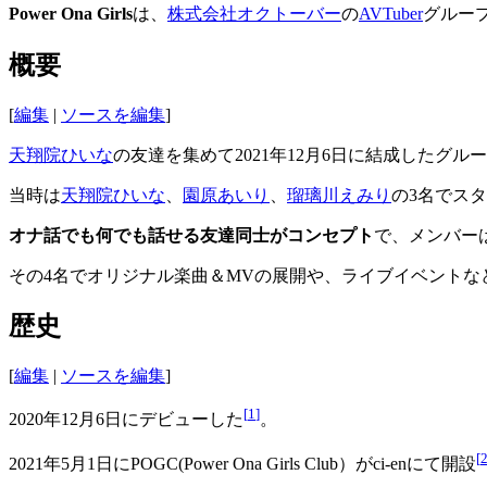
Power Ona Girls
は、
株式会社オクトーバー
の
AVTuber
グルー
概要
[
編集
|
ソースを編集
]
天翔院ひいな
の友達を集めて2021年12月6日に結成したグル
当時は
天翔院ひいな
、
園原あいり
、
瑠璃川えみり
の3名でスタ
オナ話でも何でも話せる友達同士がコンセプト
で、メンバー
その4名でオリジナル楽曲＆MVの展開や、ライブイベント
歴史
[
編集
|
ソースを編集
]
[
1
]
2020年12月6日にデビューした
。
[
2021年5月1日にPOGC(Power Ona Girls Club）がci-enにて開設