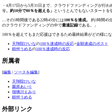
・4月17日から5月31日まで、クラウドファンディングが行
り、約10分で80％を超える」
というとんでもないスタートを
…その1時間後である22時45分には
100％を達成。
約1時間4
のクラウドファンディングの中で
最速記録
である。」
100％を超えてもまだ応援はできるため最終結果がどの様に
天翔院ひいな
の
100％達成時の反応
+
金額達成のポスト
頼州うめる
の
100％達成時の反応
所属者
[
編集
|
ソースを編集
]
天翔院ひいな
園原あいり
瑠璃川えみり
頼州うめる
外部リンク