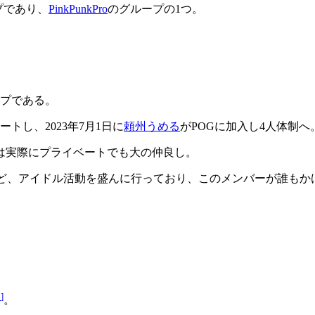
プであり、
PinkPunkPro
のグループの1つ。
ープである。
ートし、2023年7月1日に
頼州うめる
がPOGに加入し4人体制へ
は実際にプライベートでも大の仲良し。
など、アイドル活動を盛んに行っており、このメンバーが誰もか
2
]
。