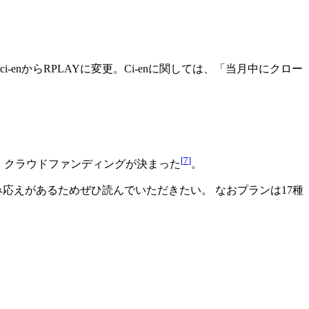
enからRPLAYに変更。Ci-enに関しては、「当月中にクロー
[
7
]
まで、クラウドファンディングが決まった
。
応えがあるためぜひ読んでいただきたい。 なおプランは17種