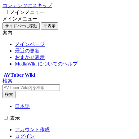
コンテンツにスキップ
メインメニュー
メインメニュー
サイドバーに移動
非表示
案内
メインページ
最近の更新
おまかせ表示
MediaWiki についてのヘルプ
AVTuber Wiki
検索
検索
日本語
表示
アカウント作成
ログイン