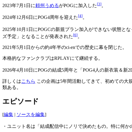
[
3
]
2023年7月1日に
頼州うめる
がPOGに加入した
。
[
4
]
2024年12月6日にPOG4周年を迎えた
。
2025年10月1日にPOGCの新規プラン加入ができない状態と
[
6
]
ズ予定」となることが発表された
。
2021年5月1日からの約4年半のci-enでの歴史に幕を閉じた。
本格的なファンクラブはRPLAYにて継続する。
2026年4月10日にPOGの結成5周年と「POG4人の新衣装
詳しくは
こちら
この企画は5年間活動してきて、初めての大規
類ある。
エピソード
[
編集
|
ソースを編集
]
・ユニット名は「結成配信中にノリで決めたもの。特に何か