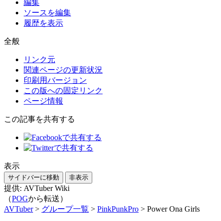
編集
ソースを編集
履歴を表示
全般
リンク元
関連ページの更新状況
印刷用バージョン
この版への固定リンク
ページ情報
この記事を共有する
表示
サイドバーに移動
非表示
提供: AVTuber Wiki
（
POG
から転送）
AVTuber
>
グループ一覧
>
PinkPunkPro
>
Power Ona Girls