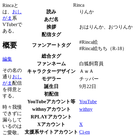
Rinca
Rincaと
は、
おし
読み
りんか
がま
系
あだ名
VTuberで
挨拶
おはりんか、おつりんか
ある。
配信タグ
#Rinca絵
概要
ファンアートタグ
#Rinca絵ちち（R-18）
総合タグ
編集
ファンネーム
白狐飼育員
その名の
キャラクターデザイン
ＡｗＡ
通り
おし
モデラー
チッパー
がま
配信
誕生日
9月22日
を得意と
初配信
する。
YouTubeアカウント等
YouTube
時々我慢
withnyアカウント
withny
できずに
RPLAYアカウント
漏らして
Xアカウント
X
いるのは
支援系サイトアカウント
Ci-en
ご愛敬。