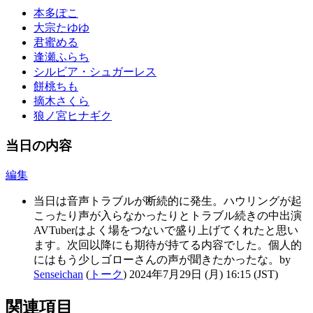
本多ぽこ
大宗たゆゆ
君蜜める
逢瀬ふらち
シルビア・シュガーレス
餅桃ちも
摘木さくら
狼ノ宮ヒナギク
当日の内容
編集
当日は音声トラブルが断続的に発生。ハウリングが起
こったり声が入らなかったりとトラブル続きの中出演
AVTuberはよく場をつないで盛り上げてくれたと思い
ます。次回以降にも期待が持てる内容でした。個人的
にはもう少しゴローさんの声が聞きたかったな。by
Senseichan
(
トーク
) 2024年7月29日 (月) 16:15 (JST)
関連項目