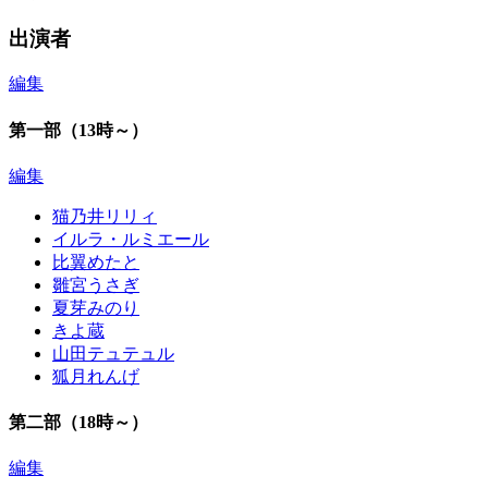
出演者
編集
第一部（13時～）
編集
猫乃井リリィ
イルラ・ルミエール
比翼めたと
雛宮うさぎ
夏芽みのり
きよ蔵
山田テュテュル
狐月れんげ
第二部（18時～）
編集