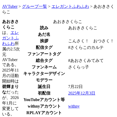
AVTuber
>
グループ一覧
>
エレガントふわふわ
>
あおきさく
らこ
あおきさ
あおきさくらこ
くらこ
読み
あおきさくらこ
は、
エレ
あだ名
ガントふ
挨拶
こんさく！ おつさく！
わふわ
所
配信タグ
#さくらこのカルテ
属の2.5次
ファンアートタグ
元
AVTuber
総合タグ
#あおさくみてみて
である。
ファンネーム
さくらっ子
2025年11
キャラクターデザイン
月の活動
モデラー
開始時は
碧輝まり
誕生日
7月22日
な
だった
初配信
2025年12月3日
が、2026
YouTubeアカウント等
年1月に
withnyアカウント
withny
変更して
RPLAYアカウント
いる。