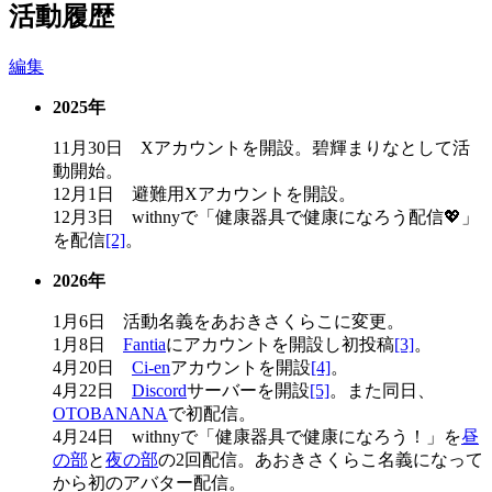
活動履歴
編集
2025年
11月30日 Xアカウントを開設。碧輝まりなとして活
動開始。
12月1日 避難用Xアカウントを開設。
12月3日 withnyで「健康器具で健康になろう配信💖」
を配信
[2]
。
2026年
1月6日 活動名義をあおきさくらこに変更。
1月8日
Fantia
にアカウントを開設し初投稿
[3]
。
4月20日
Ci-en
アカウントを開設
[4]
。
4月22日
Discord
サーバーを開設
[5]
。また同日、
OTOBANANA
で初配信。
4月24日 withnyで「健康器具で健康になろう！」を
昼
の部
と
夜の部
の2回配信。あおきさくらこ名義になって
から初のアバター配信。