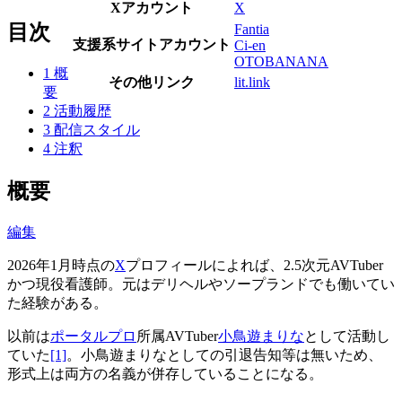
Xアカウント
X
目次
Fantia
支援系サイトアカウント
Ci-en
OTOBANANA
1
概
その他リンク
lit.link
要
2
活動履歴
3
配信スタイル
4
注釈
概要
編集
2026年1月時点の
X
プロフィールによれば、2.5次元AVTuber
かつ現役看護師。元はデリヘルやソープランドでも働いてい
た経験がある。
以前は
ポータルプロ
所属AVTuber
小鳥遊まりな
として活動し
ていた
[1]
。小鳥遊まりなとしての引退告知等は無いため、
形式上は両方の名義が併存していることになる。