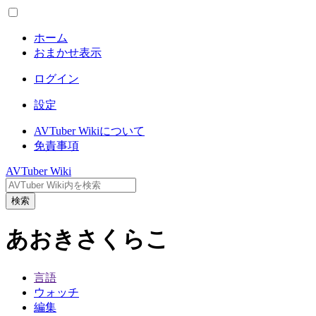
ホーム
おまかせ表示
ログイン
設定
AVTuber Wikiについて
免責事項
AVTuber Wiki
検索
あおきさくらこ
言語
ウォッチ
編集