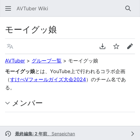
AVTuber Wiki
検索
モーイグッ娘
言語
PDFをダウンロ
ウォッチ
編集
AVTuber
>
グループ一覧
>
モーイグッ娘
モーイグッ娘
とは、YouTube上で行われるコラボ企画
（
すけべVフォールガイズ大会2024
）のチーム名であ
る。
メンバー
最終編集: 2 年前
、
Senseichan