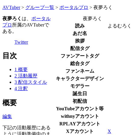
AVTuber
>
グループ一覧
>
ポータルプロ
>
夜夢ろく
夜夢ろく
は、
ポータル
夜夢ろく
プロ
所属のAVTuberで
読み
よるむろく
ある。‎
あだ名
挨拶
Twitter
配信タグ
目次
ファンアートタグ
総合タグ
1
概要
ファンネーム
2
活動履歴
キャラクターデザイン
3
配信スタイル
モデラー
4
注釈
誕生日
初配信
概要
YouTubeアカウント等
withnyアカウント
編集
RPLAYアカウント
下記の活動履歴にある
Xアカウント
X
ように活動準備中のま