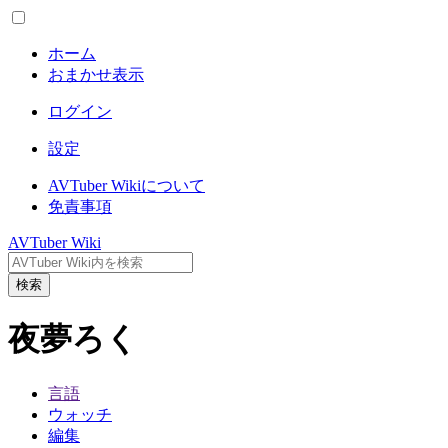
ホーム
おまかせ表示
ログイン
設定
AVTuber Wikiについて
免責事項
AVTuber Wiki
検索
夜夢ろく
言語
ウォッチ
編集