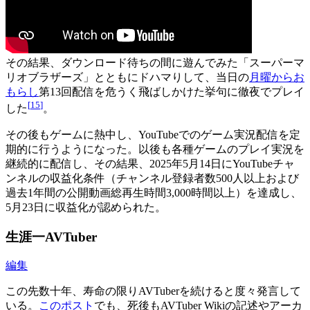
その結果、ダウンロード待ちの間に遊んでみた「スーパーマ
リオブラザーズ」とともにドハマりして、当日の
月曜からお
もらし
第13回配信を危うく飛ばしかけた挙句に徹夜でプレイ
[
15
]
した
。
その後もゲームに熱中し、YouTubeでのゲーム実況配信を定
期的に行うようになった。以後も各種ゲームのプレイ実況を
継続的に配信し、その結果、2025年5月14日にYouTubeチャ
ンネルの収益化条件（チャンネル登録者数500人以上および
過去1年間の公開動画総再生時間3,000時間以上）を達成し、
5月23日に収益化が認められた。
生涯一AVTuber
編集
この先数十年、寿命の限りAVTuberを続けると度々発言して
いる。
このポスト
でも、死後もAVTuber Wikiの記述やアーカ