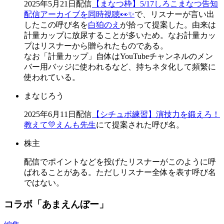
2025年5月21日配信
【まなつ枠】5/17しろこまなつ告知
配信アーカイブを同時視聴👀✨
で、リスナーが言い出
したこの呼び名を
白狛のえ
が拾って提案した。由来は
計量カップに放尿することが多いため。なお計量カッ
プはリスナーから贈られたものである。
なお「計量カップ」自体はYouTubeチャンネルのメン
バー用バッジに使われるなど、持ちネタ化して頻繁に
使われている。
まなじろう
2025年6月11日配信
【シチュボ練習】演技力を鍛えろ！
教えて💛えんも先生
にて提案された呼び名。
株主
配信でポイントなどを投げたリスナーがこのように呼
ばれることがある。ただしリスナー全体を表す呼び名
ではない。
コラボ「あまえんぼー」