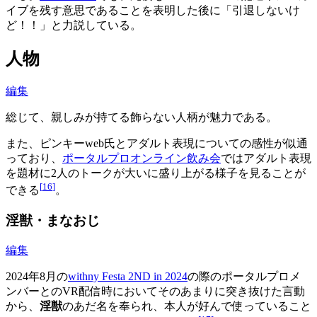
イブを残す意思であることを表明した後に「引退しないけ
ど！！」と力説している。
人物
編集
総じて、親しみが持てる飾らない人柄が魅力である。
また、ピンキーweb氏とアダルト表現についての感性が似通
っており、
ポータルプロオンライン飲み会
ではアダルト表現
を題材に2人のトークが大いに盛り上がる様子を見ることが
[
16
]
できる
。
淫獣・まなおじ
編集
2024年8月の
withny Festa 2ND in 2024
の際のポータルプロメ
ンバーとのVR配信時においてそのあまりに突き抜けた言動
から、
淫獣
のあだ名を奉られ、本人が好んで使っていること