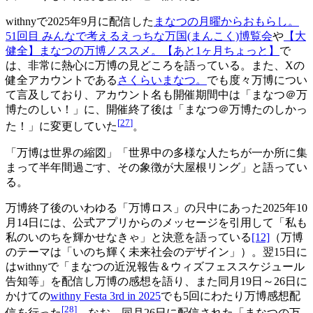
withnyで2025年9月に配信した
まなつの月曜からおもらし。
51回目 みんなで考えるえっちな万国(まんこく)博覧会
や
【大
健全】まなつの万博ノススメ。【あと1ヶ月ちょっと】
で
は、非常に熱心に万博の見どころを語っている。また、Xの
健全アカウントである
さくらいまなつ。
でも度々万博につい
て言及しており、アカウント名も開催期間中は「まなつ＠万
博たのしい！」に、開催終了後は「まなつ＠万博たのしかっ
[
27
]
た！」に変更していた
。
「万博は世界の縮図」「世界中の多様な人たちが一か所に集
まって半年間過ごす、その象徴が大屋根リング」と語ってい
る。
万博終了後のいわゆる「万博ロス」の只中にあった2025年10
月14日には、公式アプリからのメッセージを引用して「私も
私のいのちを輝かせなきゃ」と決意を語っている
[12]
（万博
のテーマは「いのち輝く未来社会のデザイン」）。翌15日に
はwithnyで「まなつの近況報告＆ウィズフェススケジュール
告知等」を配信し万博の感想を語り、また同月19日～26日に
かけての
withny Festa 3rd in 2025
でも5回にわたり万博感想配
[
28
]
信を行った
。なお、同月26日に配信された「まなつの万