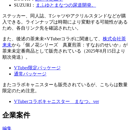
SUZURI：
まふゆとまなつの尿道開発。
ステッカー、同人誌、Tシャツやアクリルスタンドなどが購
入できる。ラインナップは時期により変動する可能性がある
ため、各自リンク先を確認されたい。
また、後述の茶来未×VTuberコラボに関連して、
株式会社茶
来未
から「個ノ花シリーズ 真夏煎茶：すなおのせいか」が
茶来未定番商品として販売されている（2025年8月15日より
順次発送）。
VTuber限定パッケージ
通常パッケージ
またコラボキャニスターも販売されているが、こちらは数量
限定のため注意。
VTuberコラボキャニスター まなつ。ver
企業案件
編集