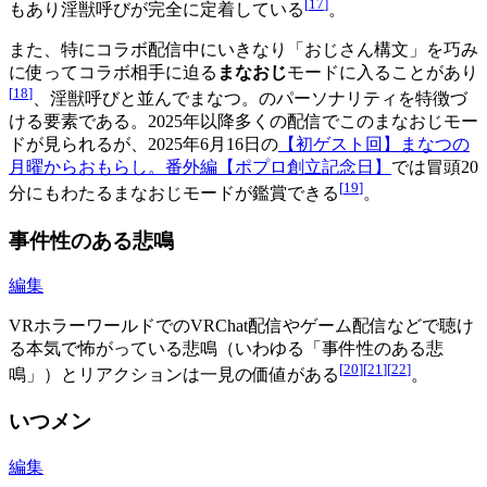
[
17
]
もあり淫獣呼びが完全に定着している
。
また、特にコラボ配信中にいきなり「おじさん構文」を巧み
に使ってコラボ相手に迫る
まなおじ
モードに入ることがあり
[
18
]
、淫獣呼びと並んでまなつ。のパーソナリティを特徴づ
ける要素である。2025年以降多くの配信でこのまなおじモー
ドが見られるが、2025年6月16日の
【初ゲスト回】まなつの
月曜からおもらし。番外編【ポプロ創立記念日】
では冒頭20
[
19
]
分にもわたるまなおじモードが鑑賞できる
。
事件性のある悲鳴
編集
VRホラーワールドでのVRChat配信やゲーム配信などで聴け
る本気で怖がっている悲鳴（いわゆる「事件性のある悲
[
20
]
[
21
]
[
22
]
鳴」）とリアクションは一見の価値がある
。
いつメン
編集