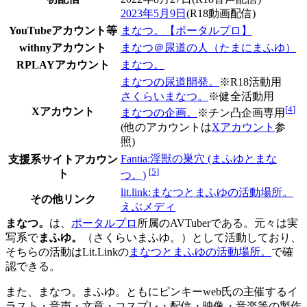
2023年5月9日
(R18動画配信)
YouTubeアカウント等
まなつ。【ポータルプロ】
withnyアカウント
まなつ＠尿道の人（たまにまふゆ）
RPLAYアカウント
まなつ。
まなつの尿道開発。
※R18活動用
さくらいまなつ。
※健全活動用
[
4
]
Xアカウント
まなつの企画。
※チン凸企画専用
(他のアカウントは
Xアカウント
参
照)
Fantia:淫獣の巣穴 (まふゆとまな
支援系サイトアカウン
[
5
]
ト
つ。)
lit.link:まなつとまふゆの活動場所。
その他リンク
えぶメディ
まなつ。
は、
ポータルプロ
所属のAVTuberである。元々は実
写系で
まふゆ。
（さくらいまふゆ。）として活動しており、
そちらの活動はLit.Linkの
まなつとまふゆの活動場所。
で確
認できる。
また、まなつ。まふゆ。ともにピンキーweb氏の主催するイ
ラスト・音声・文章・コスプレ・配信・映像・音楽等の製作