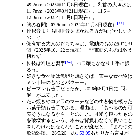
49.2mm（2025年11月8日現在）。乳首の大きさは
11.7mm（2025年8月21日現在）、11.5～
12.0mm（2025年11月8日現在）。
[
33
]
胸の谷間は67.9mm（2025年11月8日現在）
。
排尿音よりも咀嚼音を聴かれる方が恥ずかしいと
のこと。
保有する大人のおもちゃは、電動のものだけで31
個（2025年10月22日現在）。非電動のものは数え
切れず。
[
34
]
特技は料理と習字
。バラ鞭もかなり上手に振
るう。
好きな食べ物は魚卵と焼きそば、苦手な食べ物は
ミント味のものとパクチー。
ピーマンも苦手だったが、2026年6月1日に「和
解」が成立した。
たい焼きやコアラのマーチなどの生き物を模った
お菓子類も苦手である。理由は、「食べるのが可
哀そうになるから」とのこと。可愛く模ったもの
を破壊するという、本来は背負わなくて良いこと
をしなければならないことが嫌だと、「まなつの
飲酒雑談。 26/5/26」の
1:53:05
あたりから言及が