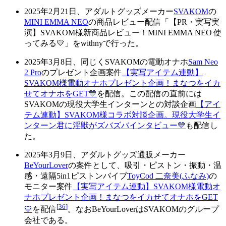
2025年2月21日、アダルトグッズメーカー
SVAKOM
の
MINI EMMA NEO
の商品レビュー配信「【PR・実写実
演】SVAKOM様新商品レビュー！MINI EMMA NEO 使
ってみる💛」をwithnyで行った。
2025年3月8日、同じくSVAKOMの電動オナホ
Sam Neo
2 Pro
のプレゼント企画案件
【実写アイテム連動】
SVAKOM様電動オナホプレゼント企画！まなつをイカ
せてオナホをGET💛
を配信。この配信の直前には
SVAKOMの現役大学生インターンとの対談企画
【アイ
テム連動】SVAKOM様コラボ対談企画。現役大学生イ
ンターン君に淫獣がズバズバインタビュー💛
も配信し
た。
2025年3月9日、アダルトグッズ通販メーカー
BeYourLover
の案件として、吸引・ピストン・振動・温
感・遠隔5in1ピストンバイブ
ToyCod 二奈美(ふなみ)
の
モニター案件
【実写アイテム連動】SVAKOM様電動オ
ナホプレゼント企画！まなつをイカせてオナホをGET
[
36
]
💛
を配信
。なおBeYourLoverはSVAKOMのグループ
会社である。