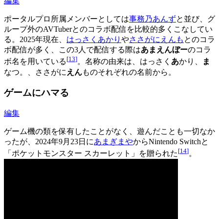
編集
ポータルプロ所属メンバーとしては
事務乃あんず
と並び、グ
ループ外のAVTuberとのコラボ配信を比較的多くこなしてい
る。2025年現在、
はっさくあかり
や
ささがにえんも
とのコラ
ボ配信が多く、この3人で配信する際は
あまえんぼー
のコラ
[
13
]
ボ名を用いている
。名称の由来は、はっさく
あ
かり、
ま
なつ。、ささがに
えん
ものそれぞれの名前から。
ゲームにハマる
編集
ゲーム機の類を保有したことがなく、遊んだことも一切なか
ったが、2024年9月23日に
あまぎまや
からNintendo Switchと
[
14
]
「ポケットモンスター スカーレット」を贈られた
。