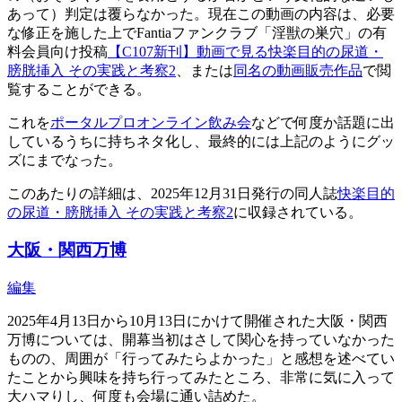
あって）判定は覆らなかった。現在この動画の内容は、必要
な修正を施した上でFantiaファンクラブ「淫獣の巣穴」の有
料会員向け投稿
【C107新刊】動画で見る快楽目的の尿道・
膀胱挿入 その実践と考察2
、または
同名の動画販売作品
で閲
覧することができる。
これを
ポータルプロオンライン飲み会
などで何度か話題に出
しているうちに持ちネタ化し、最終的には上記のようにグッ
ズにまでなった。
このあたりの詳細は、2025年12月31日発行の同人誌
快楽目的
の尿道・膀胱挿入 その実践と考察2
に収録されている。
大阪・関西万博
編集
2025年4月13日から10月13日にかけて開催された大阪・関西
万博については、開幕当初はさして関心を持っていなかった
ものの、周囲が「行ってみたらよかった」と感想を述べてい
たことから興味を持ち行ってみたところ、非常に気に入って
大ハマりし、何度も会場に通い詰めた。