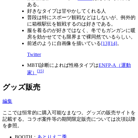
ある。
好きなタイプは甘やかしてくれる人
普段は特にスポーツ観戦などはしないが、例外的
に箱根駅伝を観戦するのは好きである。
服を着るのが好きではなく、冬でもガンガンに暖
房を効かせてでも限界まで裸同然でいるらしい。
前述のように自画像を描いている
[13]
[14]
。
Twitter
MBTI診断によれば性格タイプは
ENFP-A（運動
[
35
]
家）
グッズ販売
編集
ここでは恒常的に購入可能なまなつ。グッズの販売サイトを
記載する。コラボ案件等の期間限定販売については次項以降
を参照。
BOOTH：
あとりえ二季