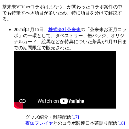
茶来未VTuberコラボはまなつ。が関わったコラボ案件の中
でも特筆すべき項目が多いため、特に項目を分けて解説す
る。
2025年1月15日、
株式会社茶来未
の「茶来未お正月コラ
ボ」の一環として、タペストリー、缶バッジ、オリジ
ナルカード、絵馬などが特典についた茶葉が1月31日ま
での期間限定で販売された。
グッズ紹介・雑談配信
[17]
夜伽フレイヤ
とのコラボ関連日本茶語り配信
[18]