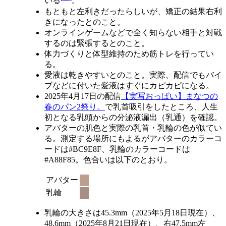
いる
。
もともと左利きだったらしいが、矯正の結果右利
きになったとのこと。
オンラインゲームなどで全く知らない相手と対戦
するのは緊張するとのこと。
体力づくりと体型維持のため筋トレを行ってい
る。
愛液は乾きやすいとのこと。実際、配信でもバイ
ブなどに付いた愛液はすぐにカピカピになる。
2025年4月17日の配信
【実写おっぱい】まなつの
春のパン2祭り。
で乳首吸引をしたところ、人生
初となる乳頭からの分泌液漏出（乳通）を確認。
アバターの肌色と実際の乳首・乳輪の色が似てい
る。測定する場所にもよるがアバターのカラーコ
ードは#BC9E8F、乳輪のカラーコードは
#A88F85。色合いは以下のとおり。
アバター
乳輪
乳輪の大きさは45.3mm（2025年5月18日現在）、
48.6mm（2025年8月21日現在）、右47.5mm左