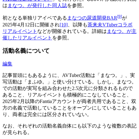
は
まなつ。が発行した同人誌
を参照。
[
9
]
初となる単独リアイベである
まなつの尿道開発BAR
が
2025年4月12日に開催され
[10]
、以降も
茶来未VTuberコラボ
リアルイベント
などが開催されている。詳細は
まなつ。が主
催したリアルイベント
を参照。
活動名義について
編集
記事冒頭にもあるように、AVTuber活動は「まなつ。」、実
写活動は「まふゆ。」と使い分けている。しかし、まなつ。
での活動が実写を組み合わせた2.5次元に分類されるもので
あること、リアルイベントも積極的にこなしていること、
2025年2月以降のFantiaアカウントが両者共用であること、双
方の名義で活動していることをオープンにしていることもあ
り、両者は完全には区分されていない。
なお、それぞれの活動名義自体にも以下のような複数の表記
が見られる。