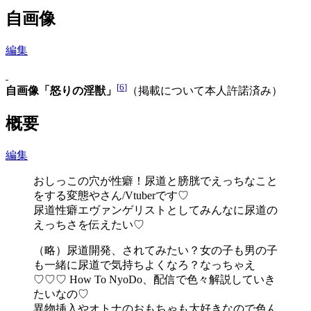
自画像
編集
[
6
]
自画像「怒りの淫獣」
（掲載について本人許諾済み）
概要
編集
おしっこの穴が性癖！尿道と膀胱でえっちなこと
をする変態やさん/Vtuberです♡
尿道性癖エヴァンゲリストとしてみんなに尿道の
えっちさを伝えたい♡
（略）尿道開発、されてみたい？女の子も男の子
も一緒に尿道で気持ちよくなろ？なっちゃえ
♡♡♡ How To NyoDo、配信で色々解説していき
たいなの♡
異物挿入やオトナのおもちゃも大好きなので色ん