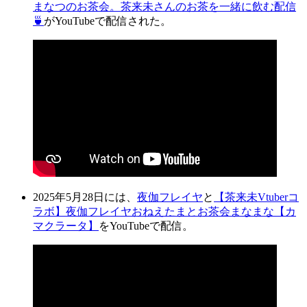
まなつのお茶会。茶来未さんのお茶を一緒に飲む配信
🍵
がYouTubeで配信された。
2025年5月28日には、
夜伽フレイヤ
と
【茶来未Vtuberコ
ラボ】夜伽フレイヤおねえたまとお茶会まなまな【カ
マクラータ】
をYouTubeで配信。