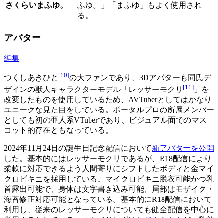
さくらいまふゆ。
ふゆ。」「まふゆ」もよく使用され
る。
アバター
編集
[
10
]
つくしあきひと
の大ファンであり、3Dアバターも同氏デ
[
11
]
ザインの獣人キャラクターモデル「レッサーモクリ
」を
改変したものを使用しているため、AVTuberとしてはかなり
ユニークな見た目をしている。ポータルプロの所属メンバー
としても初の亜人系VTuberであり、ビジュアル面でのマス
コット的存在ともなっている。
2024年11月24日の誕生日記念配信において
新アバターを公開
した。基本的にはレッサーモクリであるが、R18配信により
柔軟に対応できるよう人間寄りにシフトしたボディと金マイ
クロビキニを採用している。マイクロビキニ脱衣可能かつ乳
首露出可能で、身体は文字書き込み可能、局部はモザイク・
海苔修正対応可能となっている。基本的にR18配信において
利用し、従来のレッサーモクリについても健全配信を中心に