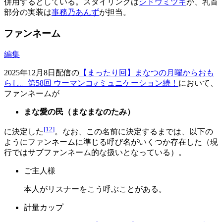
併用するとしている。スタイリングは
シドウミツキ
が、乳首
部分の実装は
事務乃あんず
が担当。
ファンネーム
編集
2025年12月8日配信の
【まったり回】まなつの月曜からおも
らし。第58回 ウーマンコ♂ミュニケーション続！
において、
ファンネームが
まな愛の民（まなまなのたみ）
[
12
]
に決定した
。なお、この名前に決定するまでは、以下の
ようにファンネームに準じる呼び名がいくつか存在した（現
行ではサブファンネーム的な扱いとなっている）。
ご主人様
本人がリスナーをこう呼ぶことがある。
計量カップ