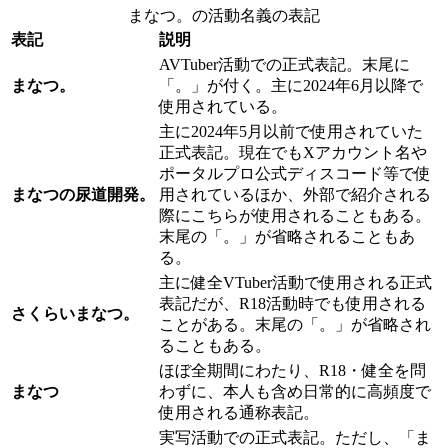
まなつ。の活動名義の表記
表記
説明
AVTuber活動での正式表記。末尾に
まなつ。
「。」が付く。主に2024年6月以降で
使用されている。
主に2024年5月以前で使用されていた
正式表記。現在でもXアカウント名や
ポータルプロ公式ディスコード等で使
まなつの尿道開発。
用されているほか、外部で紹介される
際にこちらが使用されることもある。
末尾の「。」が省略されることもあ
る。
主に健全VTuber活動で使用される正式
表記だが、R18活動時でも使用される
さくらいまなつ。
ことがある。末尾の「。」が省略され
ることもある。
ほぼ全期間にわたり、R18・健全を問
まなつ
わずに、本人も含め日常的に高頻度で
使用される通称表記。
実写活動での正式表記。ただし、「ま