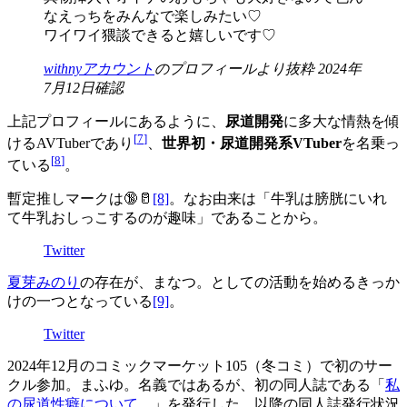
なえっちをみんなで楽しみたい♡
ワイワイ猥談できると嬉しいです♡
withnyアカウント
のプロフィールより抜粋 2024年
7月12日確認
上記プロフィールにあるように、
尿道開発
に多大な情熱を傾
[
7
]
けるAVTuberであり
、
世界初・尿道開発系VTuber
を名乗っ
[
8
]
ている
。
暫定推しマークは🔞🥛
[8]
。なお由来は「牛乳は膀胱にいれ
て牛乳おしっこするのが趣味」であることから。‎
Twitter
夏芽みのり
の存在が、まなつ。としての活動を始めるきっか
けの一つとなっている
[9]
。
Twitter
2024年12月のコミックマーケット105（冬コミ）で初のサー
クル参加。まふゆ。名義ではあるが、初の同人誌である「
私
の尿道性癖について。
」を発行した。以降の同人誌発行状況