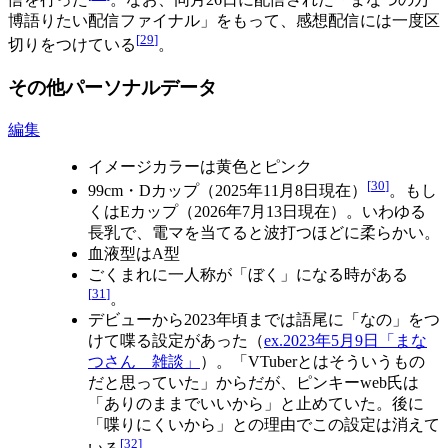
博語りたい配信ファイナル」をもって、感想配信には一度区
[
29
]
切りをつけている
。
その他パーソナルデータ
編集
イメージカラーは黄色とピンク
[
30
]
99cm・Dカップ（2025年11月8日現在）
。もし
くはEカップ（2026年7月13日現在）。いわゆる
長乳で、電マを当てると波打つほどに柔らかい。
血液型はA型
ごくまれに一人称が「ぼく」になる時がある
[
31
]
。
デビューから2023年頃までは語尾に「なの」をつ
けて喋る設定があった（
ex.2023年5月9日「まな
つさん 雑談」
）。「VTuberとはそういうもの
だと思っていた」からだが、ピンキーweb氏は
「ありのままでいいから」と止めていた。後に
「喋りにくいから」との理由でこの設定は消えて
[
32
]