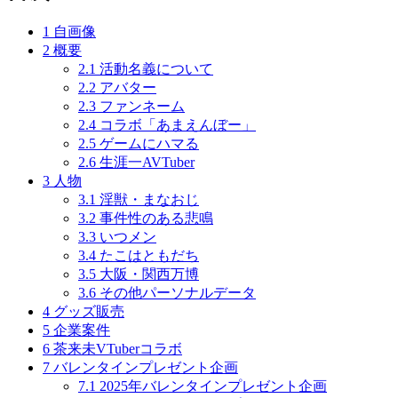
1
自画像
2
概要
2.1
活動名義について
2.2
アバター
2.3
ファンネーム
2.4
コラボ「あまえんぼー」
2.5
ゲームにハマる
2.6
生涯一AVTuber
3
人物
3.1
淫獣・まなおじ
3.2
事件性のある悲鳴
3.3
いつメン
3.4
たこはともだち
3.5
大阪・関西万博
3.6
その他パーソナルデータ
4
グッズ販売
5
企業案件
6
茶来未VTuberコラボ
7
バレンタインプレゼント企画
7.1
2025年バレンタインプレゼント企画