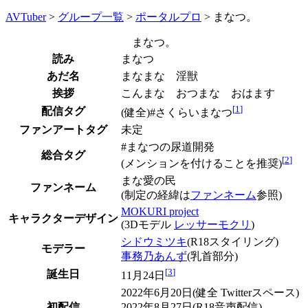
AVTuber
>
グループ一覧
>
ポータルプロ
>
まなつ。
まなつ。
読み
まなつ
あだ名
まなまな 淫獣
挨拶
こんまな おつまな おはます
[
1
]
配信タグ
(健全)#さくらいまなつ
ファンアートタグ
未定
#まなつの尿道開発
総合タグ
[
2
]
(メンションを付けることを推奨)
まな愛の民
ファンネーム
(制定の経緯は
ファンネーム
参照)
MOKURI project
キャラクターデザイン
(3Dモデル
レッサーモクリ
)
シドウミツキ
(R18スタイリング)
モデラー
事務乃あんず
(乳首部分)
[
3
]
誕生日
11月24日
2022年6月20日(健全 Twitterスペース)
初配信
2022年8月27日(R18音声配信)