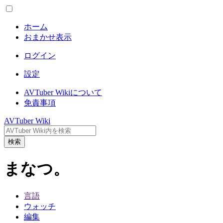
ホーム
おまかせ表示
ログイン
設定
AVTuber Wikiについて
免責事項
AVTuber Wiki
検索
まなつ。
言語
ウォッチ
編集