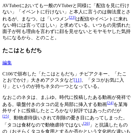
AVTuberにおいても一般のVTuberと同様に「配信を見に行け
ない」「イベントに行けない」と本人に言うのは御法度とさ
[
23
]
れるが、まなつ。は「いつメン
は配信やイベントに来れ
ない時には言ってほしい」と求めている。いつもの見慣れた
面子が何も理由を言わずに顔を見せないとモヤモヤした気持
ちになるから、とのこと。
たこはともだち
編集
C106で頒布した「たこはともだち」チビアクキー、「たこ
とおでかけ」大きめアクスタなど
[11]
、「タコがお気に入
り」というのが持ちネタの一つとなっている。
なおこのネタは、まふゆ。時代に投稿したある動画が発祥で
[
24
]
ある。吸盤付きのタコの足を局部に挿入する動画
を某海
外サイトに投稿したところかなり好評ではあったのだが
[
25
]
、動物虐待扱いされて削除の憂き目にあってしまった。
[
26
]
「タコは食材なので動物虐待ではない
」と抗議したもの
の（おそらくタコを食用とするか否かという文化的な違いも