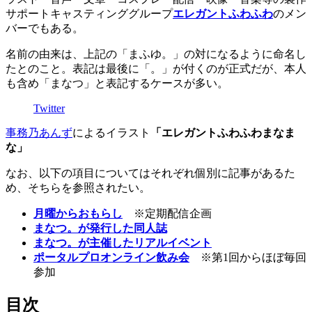
サポートキャスティンググループ
エレガントふわふわ
のメン
バーでもある。
名前の由来は、上記の「まふゆ。」の対になるように命名し
たとのこと。表記は最後に「。」が付くのが正式だが、本人
も含め「まなつ」と表記するケースが多い。
Twitter
事務乃あんず
によるイラスト
「エレガントふわふわまなま
な」
なお、以下の項目についてはそれぞれ個別に記事があるた
め、そちらを参照されたい。
月曜からおもらし
※定期配信企画
まなつ。が発行した同人誌
まなつ。が主催したリアルイベント
ポータルプロオンライン飲み会
※第1回からほぼ毎回
参加
目次