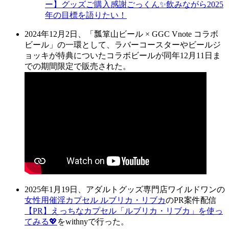
ー】グッズご購入感謝ごっくん✨飲みながら2025
年の目標を語りたい！
2024年12月2日、「瓢箪山ビール × GGC Vnote コラボ
ビール」の一環として、ラバーコースターやビールジ
ョッキが特典についたコラボビールが同年12月11日ま
での期間限定で販売された。
2025年1月19日、アダルトグッズ専門店ワイルドワンの
女性用催淫カプセル ルブリカ・リブカ
のPR案件配信
【PR】えっちなカプセル「ルブリカ・リブカ」を使っ
てみる💖
をwithnyで行った。