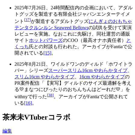
2025年7月26日、24時間配信内の企画において、アダル
トグッズを製造する有限会社ジャパンエンターテイメ
[
37
]
ント
が製造するアダルトグッズ
にんぎょのおもちゃ
テンタクルンルン Seaweed Bellows
の試供を受けて実演
レビューを実施。なおこれに先駆け、同社運営の通販
サイト
ホットパワーズ
のCOO（最高オナホ責任者）
と
くっち
氏との対談も行われた。アーカイブがFantiaで公
開されている
[15]
。
2025年8月21日、ワイルドワンのディルド「ホワイトラ
バー」シリーズ
スーパースリム16cm やわらかタイプ
、
スリム16cm やわらかタイプ
、
16cm やわらかタイプ
の
PR案件配信「【実写】ディルドのサイズ最適解を考え
る💛まなつにぴったりのおちんちんはどーれだ💛」を
[
38
]
withnyで行った
。アーカイブがFantiaで公開されて
いる
[16]
。
茶来未VTuberコラボ
編集