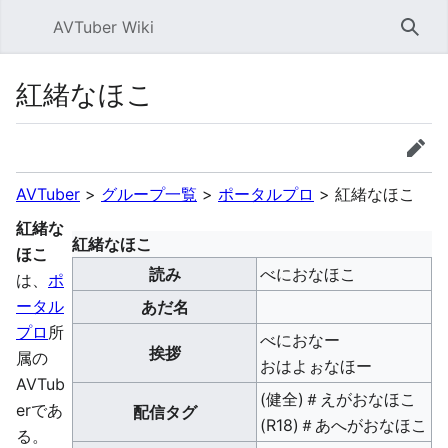
AVTuber Wiki
検索
紅緒なほこ
言語
ウォッチ
編集
AVTuber
>
グループ一覧
>
ポータルプロ
>
紅緒なほこ
紅緒な
紅緒なほこ
ほこ
読み
べにおなほこ
は、
ポ
ータル
あだ名
プロ
所
べにおなー
挨拶
属の
おはよぉなほー
AVTub
(健全)＃えがおなほこ
erであ
配信タグ
(R18)＃あへがおなほこ
る。‎